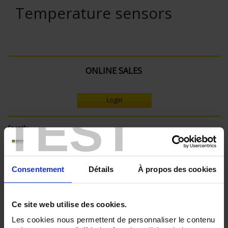
Temperature sensors
ONLINE SALES
Login
TEST
Search:
Consentement
Détails
À propos des cookies
Currently Shopping by:
SENSORS - applications:
Ce site web utilise des cookies.
Ambient temperature
Les cookies nous permettent de personnaliser le contenu
SENSORS - atex: