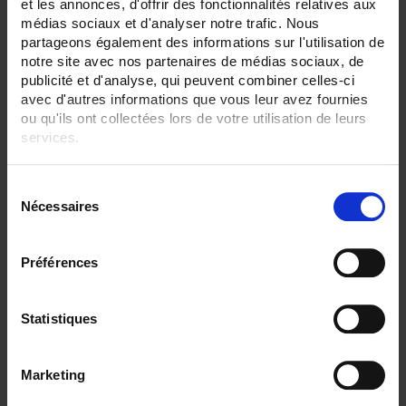
et les annonces, d'offrir des fonctionnalités relatives aux
Intrinsic safety 'ia'
médias sociaux et d'analyser notre trafic. Nous
partageons également des informations sur l'utilisation de
SENSORS - protector:
notre site avec nos partenaires de médias sociaux, de
Ceramic/alumina sheath
None
publicité et d'analyse, qui peuvent combiner celles-ci
avec d'autres informations que vous leur avez fournies
SENSORS - electrical connection:
ou qu'ils ont collectées lors de votre utilisation de leurs
Terminal block+head
services.
Transmitter+head
Pour en savoir plus, veuillez consulter notre
politique de
CLEAR ALL
S
confidentialité
.
Nécessaires
é
l
Shop By
e
Préférences
c
t
i
Statistiques
Set Descending Direction
Sort By
o
n
Marketing
1 item(s)
Show
d
u