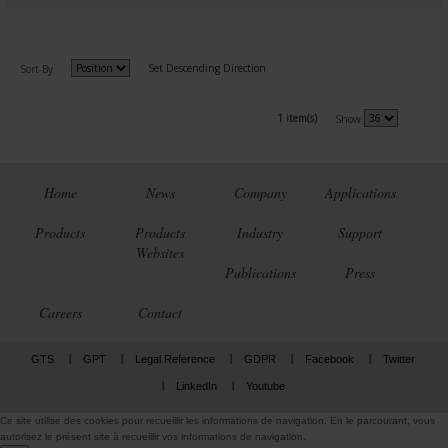
Set Descending Direction
Sort By
1 item(s)
Show
Home
News
Company
Applications
Products
Products
Industry
Support
Websites
Publications
Press
Careers
Contact
GTS
GPT
Legal Reference
GDPR
Facebook
Twitter
LinkedIn
Youtube
Ce site utilise des cookies pour recueillir les informations de navigation. En le parcourant, vous
autorisez le présent site à recueillir vos informations de navigation.