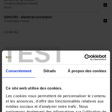
Ceramic/alumina sheath
None
SENSORS - electrical connection:
Transmitter+head
CLEAR ALL
TEST
Shop By
Consentement
Détails
À propos des cookies
Set Descending Direction
Sort By
3 item(s)
Show
Ce site web utilise des cookies.
Les cookies nous permettent de personnaliser le contenu
et les annonces, d'offrir des fonctionnalités relatives aux
médias sociaux et d'analyser notre trafic. Nous
partageons également des informations sur l'utilisation de