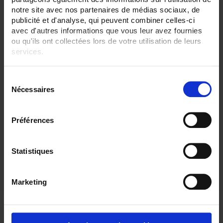
notre site avec nos partenaires de médias sociaux, de
publicité et d'analyse, qui peuvent combiner celles-ci
avec d'autres informations que vous leur avez fournies
ou qu'ils ont collectées lors de votre utilisation de leurs
services.
Pour en savoir plus, veuillez consulter notre
politique de
S
confidentialité
.
Nécessaires
é
ENVIRONMENTAL SENSORS OUTPUT BY HEAD
l
SA3
Ambient Pt100 probe
with IP65 connecting head
e
Préférences
c
t
i
Statistiques
o
n
Marketing
d
u
c
o