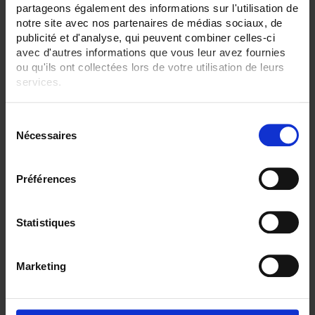
partageons également des informations sur l'utilisation de
TC K 1100 °C maxi
notre site avec nos partenaires de médias sociaux, de
SENSORS - protector:
publicité et d'analyse, qui peuvent combiner celles-ci
Ceramic/alumina sheath
avec d'autres informations que vous leur avez fournies
None
ou qu'ils ont collectées lors de votre utilisation de leurs
services.
CLEAR ALL
Pour en savoir plus, veuillez consulter notre
politique de
S
confidentialité
.
Nécessaires
é
Shop By
l
e
Préférences
c
t
Set Descending Direction
Sort By
i
Statistiques
o
1 item(s)
Show
n
Marketing
d
u
c