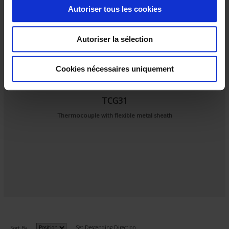
o
Autoriser tous les cookies
n
s
Autoriser la sélection
e
n
t
Cookies nécessaires uniquement
e
m
TCG31
e
Thermocouple with flexible metal sheath
n
t
Set Descending Direction
Sort By