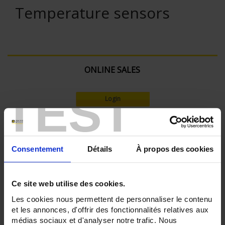
Temperature sensors
ONLINE SALES
TEST
Login
Search:
Consentement
Détails
À propos des cookies
Currently Shopping by:
Ce site web utilise des cookies.
SENSORS - atex:
Les cookies nous permettent de personnaliser le contenu
Explosion-proof safety 'd'
et les annonces, d'offrir des fonctionnalités relatives aux
médias sociaux et d'analyser notre trafic. Nous
SENSORS - no. of measuring points: