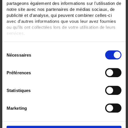
partageons également des informations sur l'utilisation de
1 (simple)
notre site avec nos partenaires de médias sociaux, de
SENSORS - electrical connection:
publicité et d'analyse, qui peuvent combiner celles-ci
Terminal block+box
avec d'autres informations que vous leur avez fournies
Transmitter+head
ou qu'ils ont collectées lors de votre utilisation de leurs
services.
CLEAR ALL
Pour en savoir plus, veuillez consulter notre
politique de
S
confidentialité
.
Nécessaires
é
Shop By
l
e
Préférences
c
t
Set Descending Direction
Sort By
i
Statistiques
o
1 item(s)
Show
n
Marketing
d
u
c