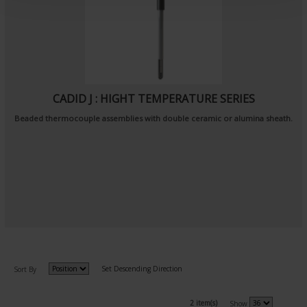
t
CADID J : HIGHT TEMPERATURE SERIES
Beaded thermocouple assemblies with double ceramic or alumina sheath.
Set Descending Direction
Sort By
2 item(s)
Show