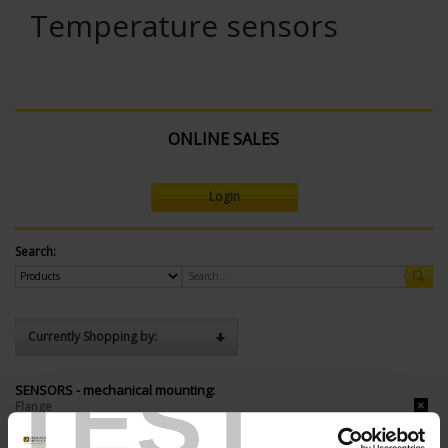
Temperature sensors
ONLINE SALES
Login
Search:
Currently Shopping by:
TEST
SENSORS - mechanical mounting:
Flange
SENSORS - protector: