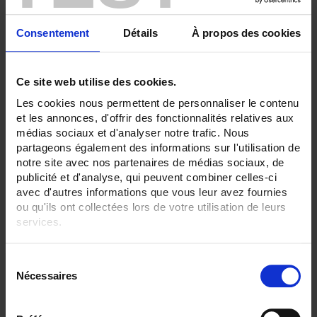
Ceramic/alumina sheath
None
Consentement
Détails
À propos des cookies
CLEAR ALL
Ce site web utilise des cookies.
Les cookies nous permettent de personnaliser le contenu
Shop By
et les annonces, d'offrir des fonctionnalités relatives aux
médias sociaux et d'analyser notre trafic. Nous
partageons également des informations sur l'utilisation de
notre site avec nos partenaires de médias sociaux, de
Set Descending Direction
Sort By
publicité et d'analyse, qui peuvent combiner celles-ci
avec d'autres informations que vous leur avez fournies
2 item(s)
ou qu'ils ont collectées lors de votre utilisation de leurs
Show
services.
Pour en savoir plus, veuillez consulter notre
politique de
S
confidentialité
.
Nécessaires
é
l
e