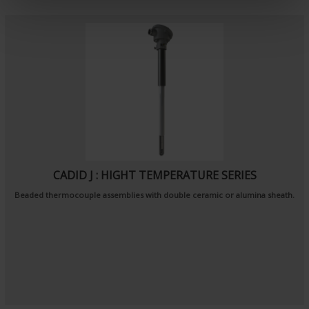
e
n
t
CADID J : HIGHT TEMPERATURE SERIES
Beaded thermocouple assemblies with double ceramic or alumina sheath.