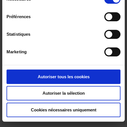
é
l
e
Préférences
c
t
i
Statistiques
o
n
Marketing
d
u
c
CADID H : HIGHT TEMPERATURE SERIES
o
Autoriser tous les cookies
Beaded thermocouple assemblies with ceramic sheath.
n
s
Autoriser la sélection
e
n
t
Cookies nécessaires uniquement
e
m