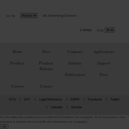
Set Descending Direction
Sort By
2 item(s)
Show
Home
News
Company
Applications
Products
Products
Industry
Support
Websites
Publications
Press
Careers
Contact
GTS
GPT
Legal Reference
GDPR
Facebook
Twitter
LinkedIn
Youtube
Ce site utilise des cookies pour recueillir les informations de navigation. En le parcourant, vous
autorisez le présent site à recueillir vos informations de navigation.
Ok