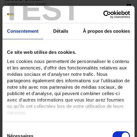
TEST
Ceramic/alumina sheath
None
SENSORS - electrical connection:
Terminal block+head
Consentement
Détails
À propos des cookies
SENSORS - I/O type:
T/J/K thermocouple
Ce site web utilise des cookies.
CLEAR ALL
Les cookies nous permettent de personnaliser le contenu
et les annonces, d'offrir des fonctionnalités relatives aux
médias sociaux et d'analyser notre trafic. Nous
Shop By
partageons également des informations sur l'utilisation de
notre site avec nos partenaires de médias sociaux, de
publicité et d'analyse, qui peuvent combiner celles-ci
avec d'autres informations que vous leur avez fournies
ou qu'ils ont collectées lors de votre utilisation de leurs
Set Descending Direction
Sort By
services.
2 item(s)
Show
Pour en savoir plus, veuillez consulter notre
politique de
S
confidentialité
.
Nécessaires