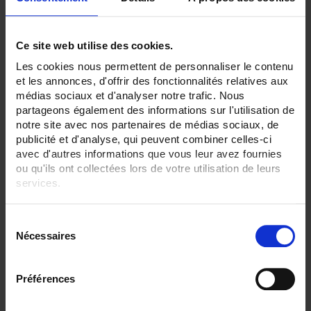
Ceramic/alumina sheath
None
Ce site web utilise des cookies.
CLEAR ALL
Les cookies nous permettent de personnaliser le contenu
et les annonces, d'offrir des fonctionnalités relatives aux
médias sociaux et d'analyser notre trafic. Nous
Shop By
partageons également des informations sur l'utilisation de
notre site avec nos partenaires de médias sociaux, de
publicité et d'analyse, qui peuvent combiner celles-ci
avec d'autres informations que vous leur avez fournies
Set Ascending Direction
2 item(s)
ou qu'ils ont collectées lors de votre utilisation de leurs
Sort By
Show
services.
Pour en savoir plus, veuillez consulter notre
politique de
S
confidentialité
.
Nécessaires
é
l
e
Préférences
c
t