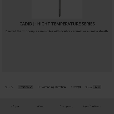
CADID J : HIGHT TEMPERATURE SERIES
Beaded thermocouple assemblies with double ceramic or alumina sheath.
Set Ascending Direction
2 item(s)
Sort By
Show
Home
News
Company
Applications