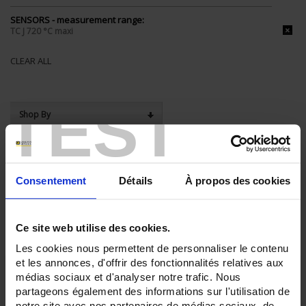
SENSORS - measurement range:
TC J 720 °C maxi
CLEAR ALL
TEST
Shop By
Set Descending Direction
Sort By
Consentement
Détails
À propos des cookies
3 item(s)
Show
Ce site web utilise des cookies.
Les cookies nous permettent de personnaliser le contenu
et les annonces, d'offrir des fonctionnalités relatives aux
médias sociaux et d'analyser notre trafic. Nous
partageons également des informations sur l'utilisation de
notre site avec nos partenaires de médias sociaux, de