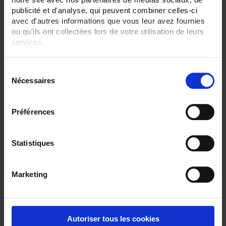
publicité et d'analyse, qui peuvent combiner celles-ci
avec d'autres informations que vous leur avez fournies
ou qu'ils ont collectées lors de votre utilisation de leurs
services.
Pour en savoir plus, veuillez consulter notre
politique de
S
confidentialité
.
TCG3
Nécessaires
é
l
Thermocouple with flexible metal sheath output via PVC, FEP or SILICONE
cableas per
IEC 60584
e
Préférences
c
t
i
Statistiques
o
n
Marketing
d
u
c
o
Autoriser tous les cookies