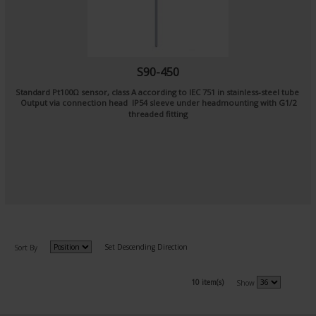
S90-450
Standard Pt100Ω sensor, class A according to IEC 751 in stainless-steel tube
Output via connection head IP54 sleeve under headmounting with G1/2
threaded fitting
Set Descending Direction
Sort By
10 item(s)
Show