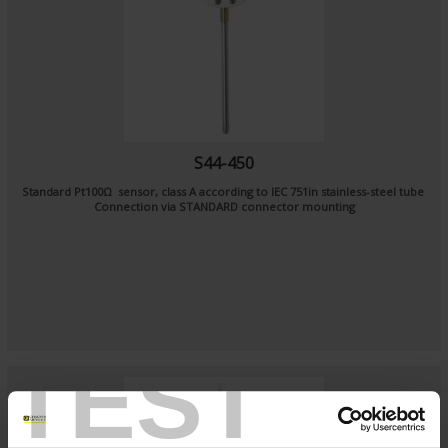
S44-450
Standard Pt100Ω sensor, class A according to IEC 751in stainless-steel tube
Connection via STANDARD connector mounting
TEST