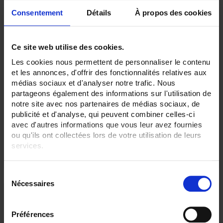
Consentement
Détails
À propos des cookies
Ce site web utilise des cookies.
Les cookies nous permettent de personnaliser le contenu
et les annonces, d'offrir des fonctionnalités relatives aux
TCG3
médias sociaux et d'analyser notre trafic. Nous
Thermocouple with flexible metal sheath output via PVC, FEP or SILICONE
partageons également des informations sur l'utilisation de
cableas per
IEC 60584
notre site avec nos partenaires de médias sociaux, de
publicité et d'analyse, qui peuvent combiner celles-ci
avec d'autres informations que vous leur avez fournies
ou qu'ils ont collectées lors de votre utilisation de leurs
services.
Pour en savoir plus, veuillez consulter notre
politique de
S
confidentialité
.
Nécessaires
é
l
e
Préférences
c