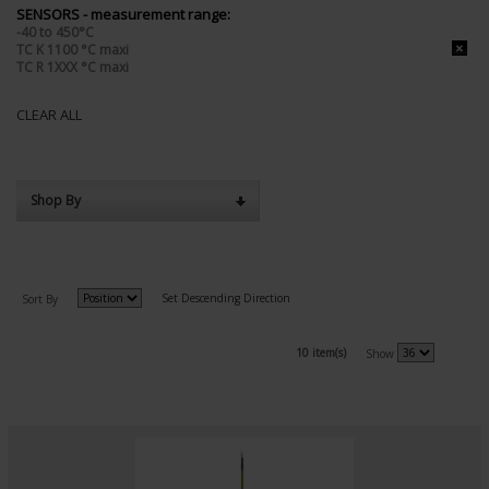
SENSORS - measurement range:
-40 to 450°C
TC K 1100 °C maxi
TC R 1XXX °C maxi
CLEAR ALL
Shop By
Set Descending Direction
Sort By
10 item(s)
Show