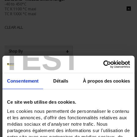
-40 to 450°C
TC K 1100 °C maxi
TC R 1XXX °C maxi
CLEAR ALL
TEST
Shop By
Set Descending Direction
Sort By
Consentement
Détails
À propos des cookies
3 item(s)
Show
Ce site web utilise des cookies.
Les cookies nous permettent de personnaliser le contenu
et les annonces, d'offrir des fonctionnalités relatives aux
médias sociaux et d'analyser notre trafic. Nous
partageons également des informations sur l'utilisation de
notre site avec nos partenaires de médias sociaux, de