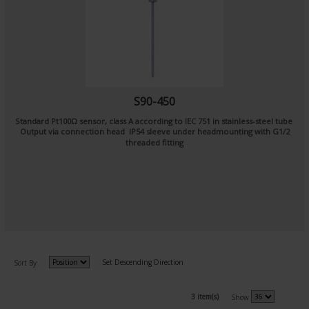
S90-450
Standard Pt100Ω sensor, class A according to IEC 751 in stainless-steel tube
Output via connection head IP54 sleeve under headmounting with G1/2
threaded fitting
Set Descending Direction
Sort By
3 item(s)
Show