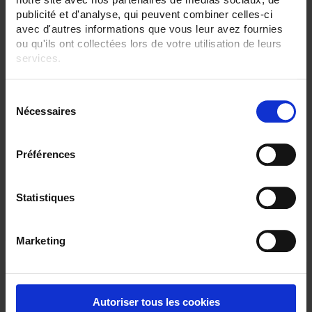
publicité et d'analyse, qui peuvent combiner celles-ci
avec d'autres informations que vous leur avez fournies
ou qu'ils ont collectées lors de votre utilisation de leurs
services.
Pour en savoir plus, veuillez consulter notre
politique de
S
confidentialité
.
TCG3
Nécessaires
é
l
Thermocouple with flexible metal sheath output via PVC, FEP or SILICONE
cableas per
IEC 60584
e
Préférences
c
t
i
Statistiques
o
n
Marketing
d
u
c
o
Autoriser tous les cookies