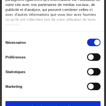
notre site avec nos partenaires de médias sociaux, de
publicité et d'analyse, qui peuvent combiner celles-ci
avec d'autres informations que vous leur avez fournies
ou qu'ils ont collectées lors de votre utilisation de leurs
services.
Pour en savoir plus, veuillez consulter notre
politique de
S
confidentialité
.
Nécessaires
é
TCG3
l
Thermocouple with flexible metal sheath output via PVC, FEP or SILICONE
e
Préférences
cableas per
IEC 60584
c
t
i
Statistiques
o
n
Marketing
d
u
c
o