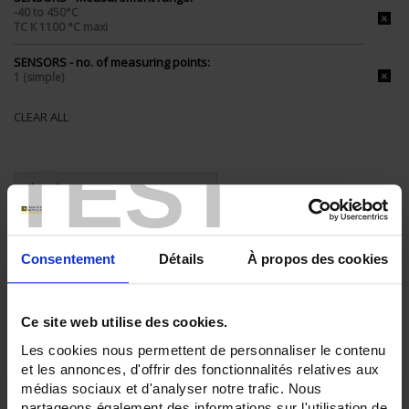
-40 to 450°C
TC K 1100 °C maxi
SENSORS - no. of measuring points:
1 (simple)
CLEAR ALL
TEST
Shop By
Consentement
Détails
À propos des cookies
Set Descending Direction
Sort By
3 item(s)
Show
Ce site web utilise des cookies.
Les cookies nous permettent de personnaliser le contenu
et les annonces, d'offrir des fonctionnalités relatives aux
médias sociaux et d'analyser notre trafic. Nous
partageons également des informations sur l'utilisation de