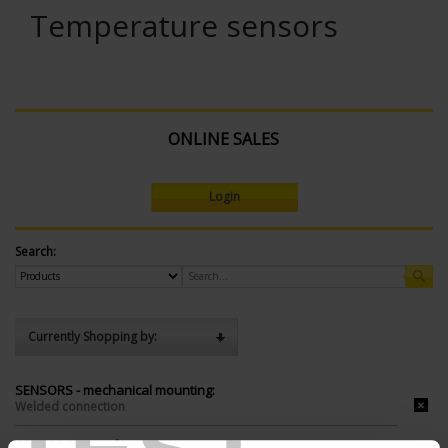
Temperature sensors
ONLINE SALES
Login
Search:
Currently Shopping by:
SENSORS - mechanical mounting:
Welded connection
SENSORS - no. of measuring points: