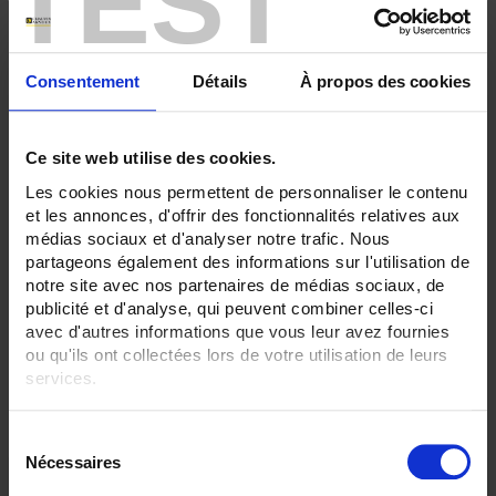
TEST
1 (simple)
2 (duplex)
SENSORS - protector:
Consentement
Détails
À propos des cookies
Mechanically-welded stainless-steel tube
CLEAR ALL
Ce site web utilise des cookies.
Les cookies nous permettent de personnaliser le contenu
et les annonces, d'offrir des fonctionnalités relatives aux
Shop By
médias sociaux et d'analyser notre trafic. Nous
partageons également des informations sur l'utilisation de
notre site avec nos partenaires de médias sociaux, de
publicité et d'analyse, qui peuvent combiner celles-ci
Set Descending Direction
Sort By
avec d'autres informations que vous leur avez fournies
ou qu'ils ont collectées lors de votre utilisation de leurs
services.
2 item(s)
Show
Pour en savoir plus, veuillez consulter notre
politique de
S
confidentialité
.
Nécessaires
é
l