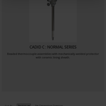
n
t
CADID C : NORMAL SERIES
Beaded thermocouple assemblies with mechanically-welded protector
with ceramic lining sheath.
Set Descending Direction