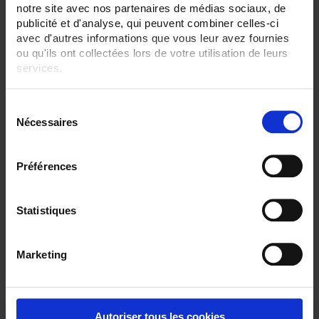
notre site avec nos partenaires de médias sociaux, de
publicité et d'analyse, qui peuvent combiner celles-ci
avec d'autres informations que vous leur avez fournies
ou qu'ils ont collectées lors de votre utilisation de leurs
services.
Pour en savoir plus, veuillez consulter notre
politique de
S
confidentialité
.
Nécessaires
é
l
S50-450
e
Préférences
Standard Pt100Ω sensor, class A according to IEC 751in stainless-steel tube
c
Output via connection head >= IP54
t
i
Statistiques
o
n
Marketing
d
u
c
o
Autoriser tous les cookies