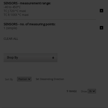
SENSORS - measurement range:
-40 to 450°C
TC J 720 °C maxi
TC R 1XXX °C maxi
SENSORS - no. of measuring points:
1 (simple)
CLEAR ALL
Shop By
Set Descending Direction
Sort By
9 item(s)
Show