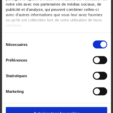
notre site avec nos partenaires de médias sociaux, de
publicité et d'analyse, qui peuvent combiner celles-ci
avec d'autres informations que vous leur avez fournies
ou qu'ils ont collectées lors de votre utilisation de leurs
services.
Pour en savoir plus, veuillez consulter notre
politique de
S
confidentialité
.
Nécessaires
é
TCG3
l
e
Thermocouple with flexible metal sheath output via PVC, FEP or SILICONE
Préférences
cableas per
IEC 60584
c
t
i
Statistiques
o
n
Marketing
d
u
c
o