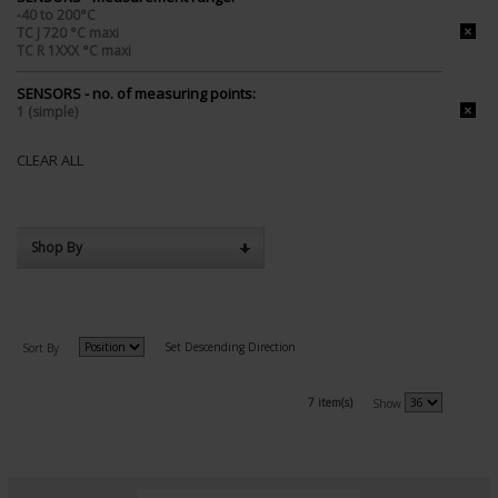
-40 to 200°C
TC J 720 °C maxi
TC R 1XXX °C maxi
SENSORS - no. of measuring points:
1 (simple)
CLEAR ALL
Shop By
Set Descending Direction
Sort By
7 item(s)
Show