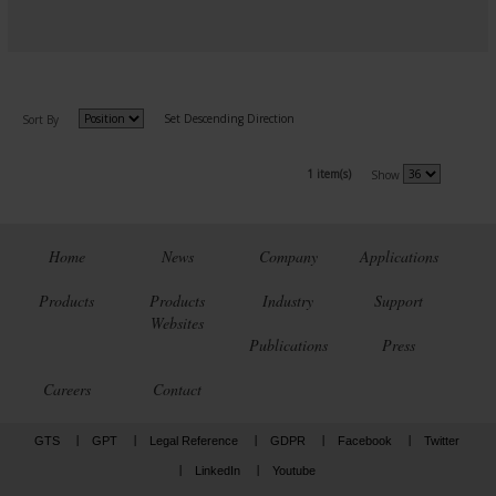
Set Descending Direction
Sort By
1 item(s)
Show
Home
News
Company
Applications
Products
Products
Industry
Support
Websites
Publications
Press
Careers
Contact
GTS
GPT
Legal Reference
GDPR
Facebook
Twitter
LinkedIn
Youtube