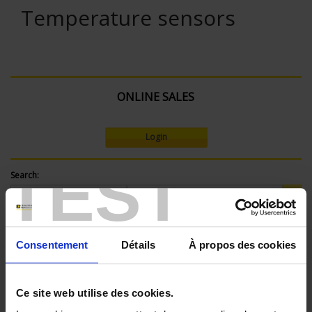
Temperature sensors
ONLINE SALES
Login
TEST
Search:
Currently Shopping by:
Consentement
Détails
À propos des cookies
SENSORS - mechanical mounting:
None
Ce site web utilise des cookies.
SENSORS - measurement range: