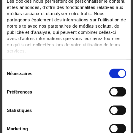
Les cookies nous permettent de personnaliser le contenu
-40 to 450°C
et les annonces, d'offrir des fonctionnalités relatives aux
TC R 1XXX °C maxi
médias sociaux et d'analyser notre trafic. Nous
partageons également des informations sur l'utilisation de
SENSORS - no. of measuring points:
1 (simple)
notre site avec nos partenaires de médias sociaux, de
publicité et d'analyse, qui peuvent combiner celles-ci
SENSORS - protector:
avec d'autres informations que vous leur avez fournies
None
ou qu'ils ont collectées lors de votre utilisation de leurs
services.
SENSORS - I/O type:
T/J/K thermocouple
Pour en savoir plus, veuillez consulter notre
politique de
S
confidentialité
.
CLEAR ALL
Nécessaires
é
l
e
Préférences
Shop By
c
t
i
Statistiques
o
Set Descending Direction
Sort By
n
Marketing
d