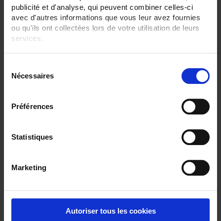
publicité et d'analyse, qui peuvent combiner celles-ci
avec d'autres informations que vous leur avez fournies
ou qu'ils ont collectées lors de votre utilisation de leurs
services.
Pour en savoir plus, veuillez consulter notre
politique de
S
confidentialité
.
TCG31
Nécessaires
é
Thermocouple with flexible metal sheath
l
e
Préférences
c
t
i
Statistiques
o
n
Marketing
d
u
c
o
Autoriser tous les cookies
n