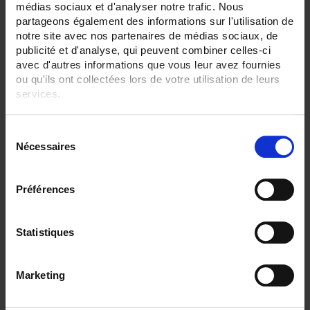
médias sociaux et d'analyser notre trafic. Nous
TC R 1XXX °C maxi
partageons également des informations sur l'utilisation de
SENSORS - no. of measuring points:
notre site avec nos partenaires de médias sociaux, de
1 (simple)
publicité et d'analyse, qui peuvent combiner celles-ci
avec d'autres informations que vous leur avez fournies
SENSORS - electrical connection:
ou qu'ils ont collectées lors de votre utilisation de leurs
Transmitter+head
services.
CLEAR ALL
Pour en savoir plus, veuillez consulter notre
politique de
S
confidentialité
.
Nécessaires
é
l
Shop By
e
Préférences
c
t
i
Statistiques
Set Descending Direction
Sort By
o
n
1 item(s)
Show
Marketing
d
u