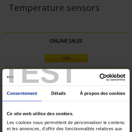
Temperature sensors
ONLINE SALES
Login
TEST
Search:
Consentement
Détails
À propos des cookies
Currently Shopping by:
Ce site web utilise des cookies.
SENSORS - mechanical mounting:
None
Les cookies nous permettent de personnaliser le contenu
et les annonces, d'offrir des fonctionnalités relatives aux
SENSORS - measurement range: