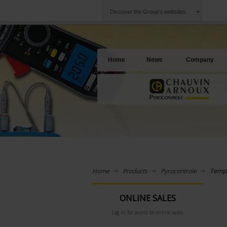
Discover the Group's websites
Group
Companies
Chauvin Arnoux
An offering to se
Home
News
Company
Home
Products
Pyrocontrole
Tempe
ONLINE SALES
Log in for access to online sales.