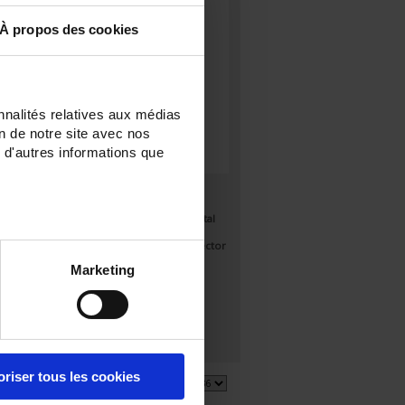
À propos des cookies
nnalités relatives aux médias
on de notre site avec nos
 d'autres informations que
TCG6
Thermocouple with flexible metal
ar
sheath and connection via
STANDARD compensated connector
Marketing
oriser tous les cookies
6 item(s)
Show