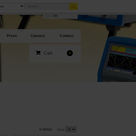
EN
FR
Press
Careers
Contact
Cart
0
6 item(s)
Show