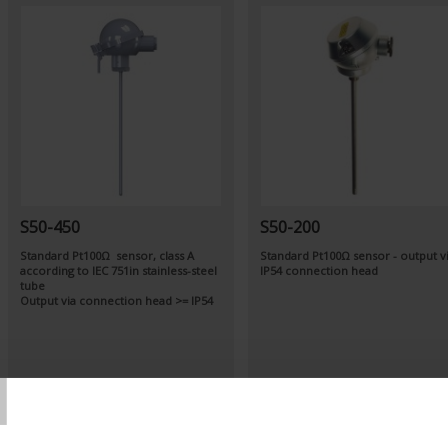
S50-450
S50-200
Standard Pt100Ω sensor, class A
Standard Pt100Ω sensor - output v
according to IEC 751in stainless-steel
IP54 connection head
tube
Output via connection head >= IP54
T