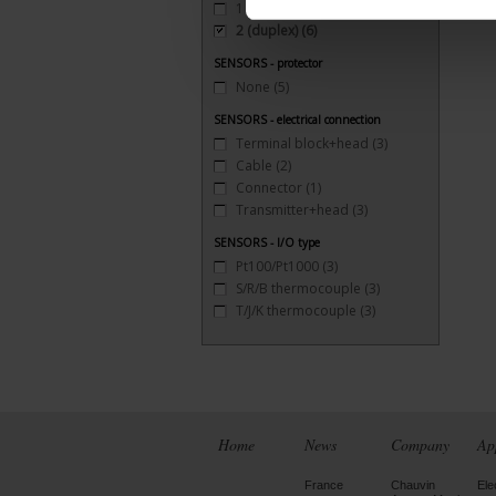
1 (simple)
(9)
2 (duplex)
(6)
SENSORS - protector
None
(5)
SENSORS - electrical connection
Terminal block+head
(3)
Cable
(2)
Connector
(1)
Transmitter+head
(3)
SENSORS - I/O type
Pt100/Pt1000
(3)
S/R/B thermocouple
(3)
T/J/K thermocouple
(3)
Home
News
Company
Ap
France
Chauvin
Ele