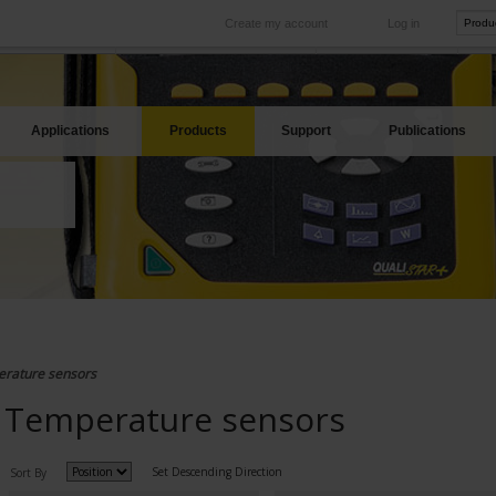
Create my account
Log in
International
Product sites
rve your needs
Our subsidiaries abroad
Our best offers
Applications
Products
Support
Publications
rature sensors
Temperature sensors
Set Descending Direction
Sort By