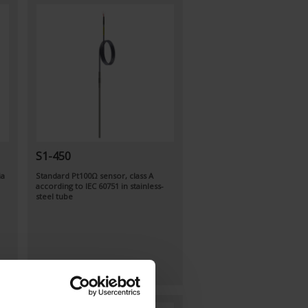
S1-450
ia
Standard Pt100Ω sensor, class A
according to IEC 60751 in stainless-
steel tube