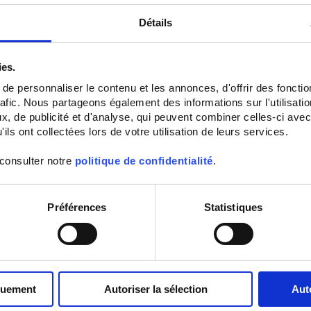
Détails
ies.
e personnaliser le contenu et les annonces, d'offrir des fonctio
rafic. Nous partageons également des informations sur l'utilisati
, de publicité et d'analyse, qui peuvent combiner celles-ci avec
ils ont collectées lors de votre utilisation de leurs services.
TCG3
TCG50
 consulter notre
politique de confidentialité
.
Thermocouple with flexible metal
Capteur de température à
sheath output via PVC, FEP or
thermocouple gainé avec sortie p
SILICONE cableas per
IEC 60584
tête de raccordement
Préférences
Statistiques
quement
Autoriser la sélection
Aut
Set Descending Direction
Sort By