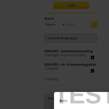
Login
Search:
Currently Shopping by:
SENSORS - mechanical mounting:
Watertight compression fitting
SENSORS - no. of measuring points:
2 (duplex)
CLEAR ALL
TES
Shop By