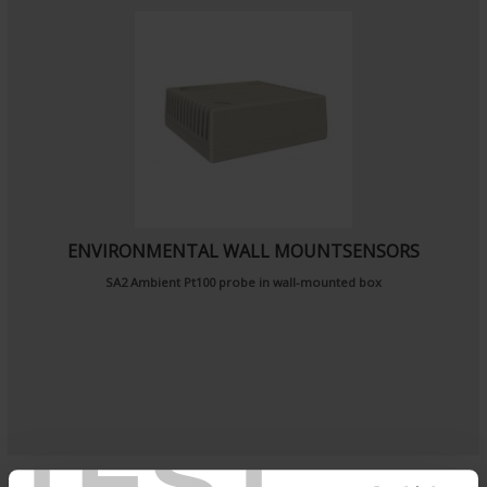
ENVIRONMENTAL WALL MOUNTSENSORS
SA2
Ambient Pt100 probe
in wall-mounted box
TEST