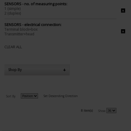
SENSORS - no. of measuring points:
1 (simple)
2 (duplex)
SENSORS - electrical connection:
Terminal block+box
Transmitter+head
CLEAR ALL
Shop By
Set Descending Direction
Sort By
8 item(s)
Show