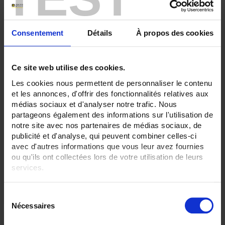
Consentement
Détails
À propos des cookies
Ce site web utilise des cookies.
Les cookies nous permettent de personnaliser le contenu
et les annonces, d'offrir des fonctionnalités relatives aux
médias sociaux et d'analyser notre trafic. Nous
ENVIRONMENTAL SENSORS OUTPUT BY HEAD
partageons également des informations sur l'utilisation de
SA3
Ambient Pt100 probe
with IP65 connecting head
notre site avec nos partenaires de médias sociaux, de
publicité et d'analyse, qui peuvent combiner celles-ci
avec d'autres informations que vous leur avez fournies
ou qu'ils ont collectées lors de votre utilisation de leurs
services.
Pour en savoir plus, veuillez consulter notre
politique de
S
confidentialité
.
Nécessaires
é
l