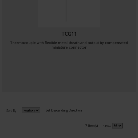
TCG11
Thermocouple with flexible metal sheath and output by compensated
miniature connector
Set Descending Direction
Sort By
7 item(s)
Show