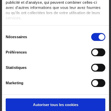
publicité et d'analyse, qui peuvent combiner celles-ci
avec d'autres informations que vous leur avez fournies
ou qu'ils ont collectées lors de votre utilisation de leurs
services.
Pour en savoir plus, veuillez consulter notre
politique de
S
confidentialité
.
TCG31
Nécessaires
é
l
Thermocouple with flexible metal sheath
e
Préférences
c
t
i
Statistiques
o
n
Marketing
d
u
c
o
Autoriser tous les cookies
n