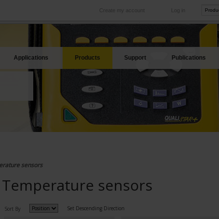
Create my account
Log in
International
Product sites
rve your needs
Our subsidiaries abroad
Our best offers
Applications
Products
Support
Publications
rature sensors
Temperature sensors
Set Descending Direction
Sort By