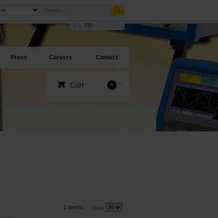
EN
FR
Press
Careers
Contact
Cart
0
2 item(s)
Show