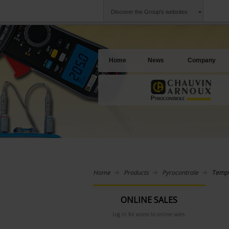
Discover the Group's websites
Group
Companies
Chauvin Arnoux
An offering to se
Home
News
Company
Home
Products
Pyrocontrole
Tempe
ONLINE SALES
Log in for access to online sales.