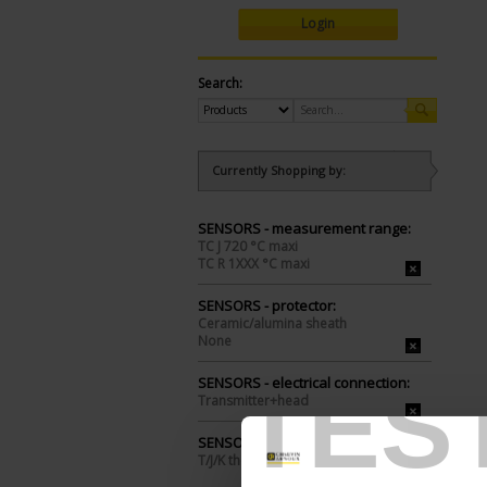
Login
Search:
Currently Shopping by:
SENSORS - measurement range:
TC J 720 °C maxi
TC R 1XXX °C maxi
SENSORS - protector:
Ceramic/alumina sheath
None
TES
SENSORS - electrical connection:
Transmitter+head
SENSORS - I/O type:
T/J/K thermocouple