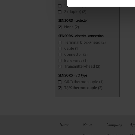
1 (simple)
(2)
2 (duplex)
(2)
SENSORS - protector
None
(2)
SENSORS - electrical connection
Terminal block+head
(2)
Cable
(1)
Connector
(2)
Bare wires
(1)
Transmitter+head
(2)
SENSORS - I/O type
S/R/B thermocouple
(1)
T/J/K thermocouple
(2)
Home
News
Company
Ap