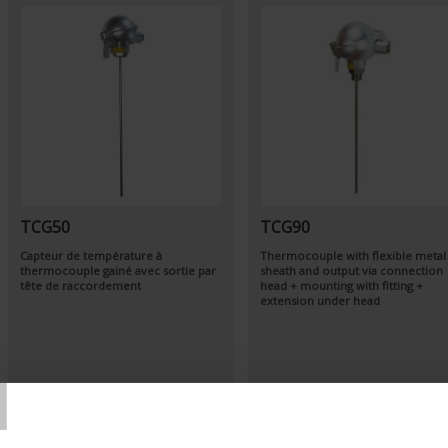
TCG50
TCG90
Capteur de température à
Thermocouple with flexible metal
thermocouple gainé avec sortie par
sheath and output via connection
tête de raccordement
head + mounting with fitting +
extension under head
T
Set Descending Direction
Sort By