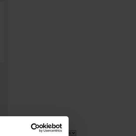
2 item(s)
Show