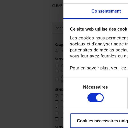
CLEAR ALL
Consentement
Shop By
Ce site web utilise des cook
Les cookies nous permettent d
sociaux et d'analyser notre t
Category
partenaires de médias sociaux
All products
vous leur avez fournies ou qu'
SENSORS - mechanical mounting
Welded connection
(1)
Pour en savoir plus, veuillez
None
(1)
Watertight compression
Sélection
fitting
(1)
Nécessaires
du
SENSORS - measurement range
consentement
TC J 720 °C maxi
(2)
TC K 1100 °C maxi
(2)
TC R 1XXX °C maxi
(1)
TC S 1500 °C maxi
(1)
TC T 350 °C maxi
(2)
Cookies nécessaires uni
SENSORS - no. of measuring points