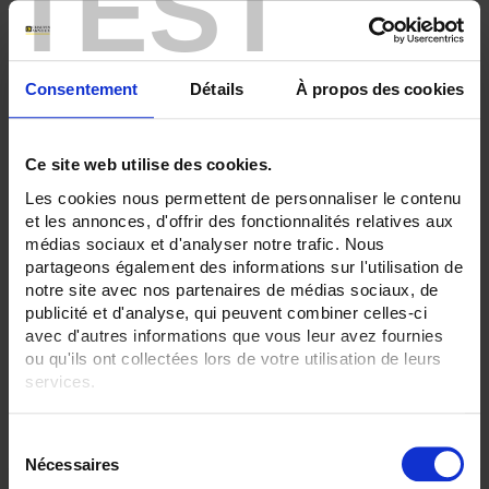
TEST
SENSORS - no. of measuring points:
1 (simple)
SENSORS - electrical connection:
Consentement
Détails
À propos des cookies
Terminal block+box
Transmitter+head
CLEAR ALL
Ce site web utilise des cookies.
Les cookies nous permettent de personnaliser le contenu
et les annonces, d'offrir des fonctionnalités relatives aux
Shop By
médias sociaux et d'analyser notre trafic. Nous
partageons également des informations sur l'utilisation de
notre site avec nos partenaires de médias sociaux, de
publicité et d'analyse, qui peuvent combiner celles-ci
avec d'autres informations que vous leur avez fournies
Set Descending Direction
Sort By
ou qu'ils ont collectées lors de votre utilisation de leurs
services.
2 item(s)
Show
Pour en savoir plus, veuillez consulter notre
politique de
S
confidentialité
.
Nécessaires
é