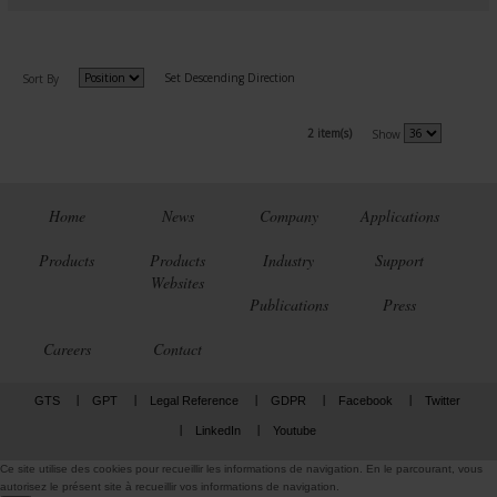
Set Descending Direction
Sort By
2 item(s)
Show
Home
News
Company
Applications
Products
Products
Industry
Support
Websites
Publications
Press
Careers
Contact
GTS
GPT
Legal Reference
GDPR
Facebook
Twitter
LinkedIn
Youtube
Ce site utilise des cookies pour recueillir les informations de navigation. En le parcourant, vous
autorisez le présent site à recueillir vos informations de navigation.