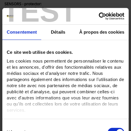
TEST
SENSORS - protector:
Ceramic/alumina sheath
None
SENSORS - electrical connection:
Transmitter+head
Consentement
Détails
À propos des cookies
SENSORS - I/O type:
T/J/K thermocouple
Ce site web utilise des cookies.
CLEAR ALL
Les cookies nous permettent de personnaliser le contenu
et les annonces, d'offrir des fonctionnalités relatives aux
médias sociaux et d'analyser notre trafic. Nous
partageons également des informations sur l'utilisation de
Shop By
notre site avec nos partenaires de médias sociaux, de
publicité et d'analyse, qui peuvent combiner celles-ci
avec d'autres informations que vous leur avez fournies
ou qu'ils ont collectées lors de votre utilisation de leurs
Set Descending Direction
Sort By
services.
2 item(s)
Pour en savoir plus, veuillez consulter notre
politique de
Show
S
confidentialité
.