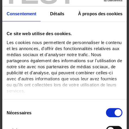
Consentement
Détails
À propos des cookies
Ce site web utilise des cookies.
Les cookies nous permettent de personnaliser le contenu
et les annonces, d'offrir des fonctionnalités relatives aux
médias sociaux et d'analyser notre trafic. Nous
TCG31
partageons également des informations sur l'utilisation de
Thermocouple with flexible metal sheath
notre site avec nos partenaires de médias sociaux, de
publicité et d'analyse, qui peuvent combiner celles-ci
avec d'autres informations que vous leur avez fournies
ou qu'ils ont collectées lors de votre utilisation de leurs
services.
Pour en savoir plus, veuillez consulter notre
politique de
S
confidentialité
.
Nécessaires
é
l
e