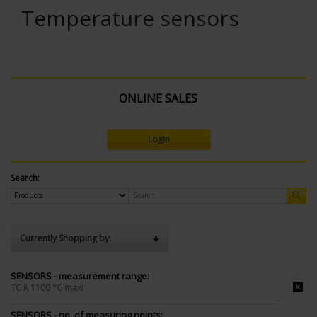
Temperature sensors
ONLINE SALES
Login
Search:
Currently Shopping by:
SENSORS - measurement range:
TC K 1100 °C maxi
SENSORS - no. of measuring points: