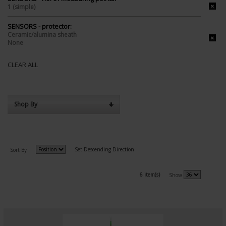
1 (simple)
SENSORS - protector:
Ceramic/alumina sheath
None
CLEAR ALL
Shop By
Set Descending Direction
Sort By
6 item(s)
Show