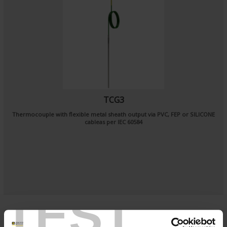
TCG3
Thermocouple with flexible metal sheath output via PVC, FEP or SILICONE
cableas per
IEC 60584
TEST