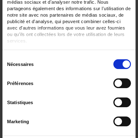
médias sociaux et d'analyser notre trafic. Nous
SENSORS - no. of measuring points:
partageons également des informations sur l'utilisation de
1 (simple)
2 (duplex)
notre site avec nos partenaires de médias sociaux, de
publicité et d'analyse, qui peuvent combiner celles-ci
SENSORS - electrical connection:
avec d'autres informations que vous leur avez fournies
Terminal block+box
ou qu'ils ont collectées lors de votre utilisation de leurs
Transmitter+head
services.
CLEAR ALL
Pour en savoir plus, veuillez consulter notre
politique de
S
confidentialité
.
Nécessaires
é
l
Shop By
e
Préférences
c
t
Set Descending Direction
Sort By
i
Statistiques
o
1 item(s)
n
Show
Marketing
d
u