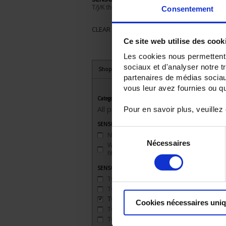
T/J/K thermocouple
Consentement
CLEAR ALL
Ce site web utilise des cook
Les cookies nous permettent d
sociaux et d'analyser notre t
Shop By
partenaires de médias sociaux
vous leur avez fournies ou qu'
Category
All products
Pour en savoir plus, veuillez
SENSORS - mechanical mounting
Sélection
None
(1)
Nécessaires
du
Watertight compression
fitting
(1)
consentement
SENSORS - measurement range
TC J 720 °C maxi
(2)
TC K 1100 °C maxi
(2)
TC R 1XXX °C maxi
(1)
Cookies nécessaires uni
TC S 1500 °C maxi
(1)
TC T 350 °C maxi
(2)