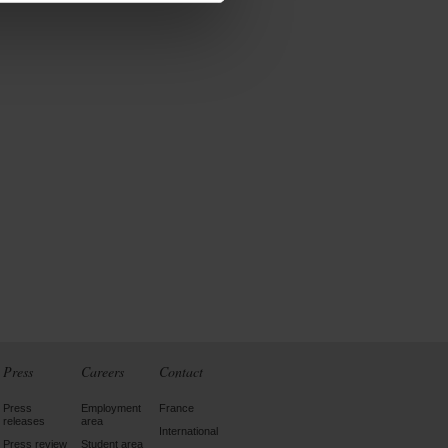
Press
Careers
Contact
Press
Employment
France
releases
area
International
Press review
Student area