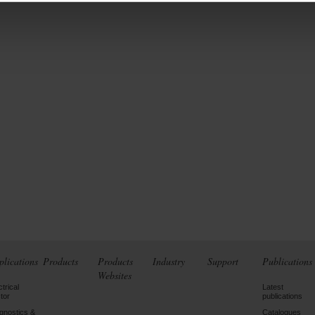
plications
Products
Products
Industry
Support
Publications
Websites
ctrical
Latest
tor
publications
gnostics &
Catalogues