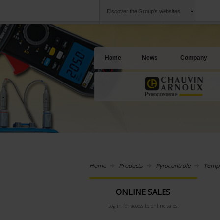
Discover the Group's websites
Group
Companies
Chauvin Arnoux
An offering to se
Home
News
Company
Home
Products
Pyrocontrole
Tempe
ONLINE SALES
Log in for access to online sales.