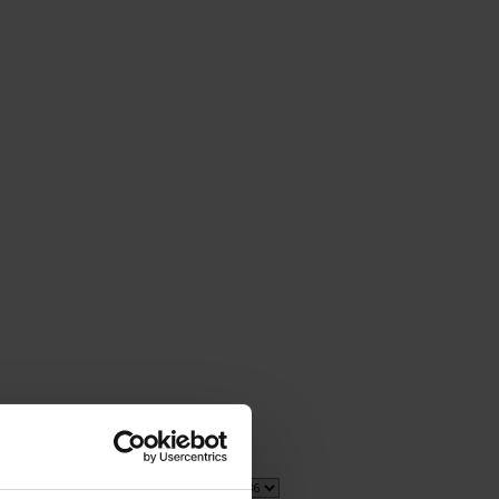
1 item(s)
Show