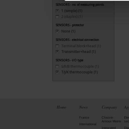
SENSORS - no. of measuring points
1 (simple)
(1)
2 (duplex)
(1)
SENSORS - protector
None
(1)
SENSORS - electrical connection
Terminal block+head
(1)
Transmitter+head
(1)
SENSORS - I/O type
S/R/B thermocouple
(1)
T/J/K thermocouple
(1)
Home
News
Company
Ap
France
Chauvin
Ele
Arnoux Metrix
sec
International
Integrated
Dia