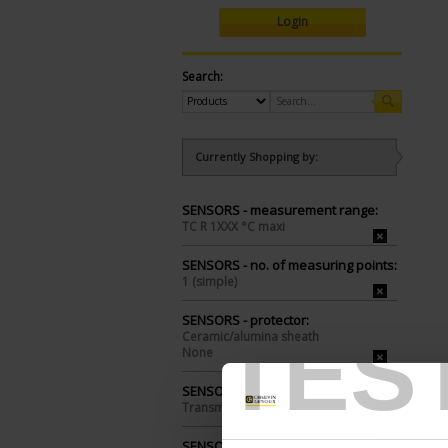
Login
Search:
Currently Shopping by:
SENSORS - measurement range:
TC R 1XXX °C maxi
SENSORS - no. of measuring points:
1 (simple)
SENSORS - protector:
TES
Ceramic/alumina sheath
None
SENSORS - electrical connection:
Transmitter+head
SENSORS - I/O type: