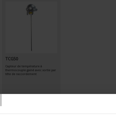
TCG50
Capteur de température à
thermocouple gainé avec sortie par
tête de raccordement
T
Set Descending Direction
Sort By