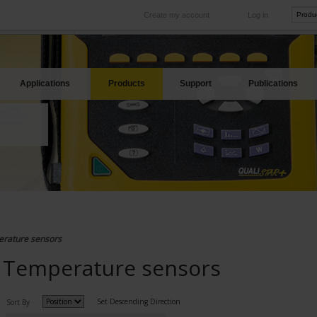
Create my account
Log in
International
Product sites
rve your needs
Our subsidiaries abroad
Our best offers
Applications
Products
Support
Publications
rature sensors
Temperature sensors
Set Descending Direction
Sort By