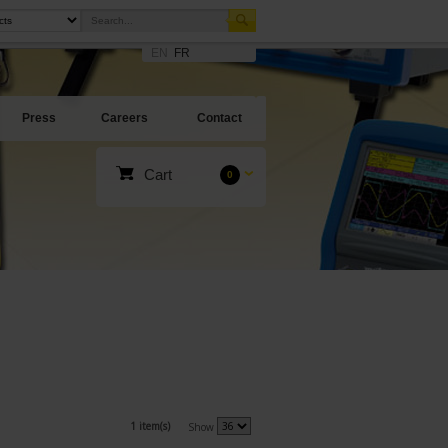
EN
FR
Press
Careers
Contact
Cart
0
1 item(s)
Show