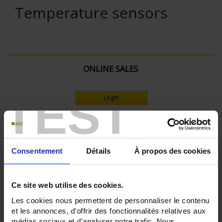
Temperature sensors
ONLINE SALES
TEST
Login
Search:
Consentement
Détails
À propos des cookies
Currently Shopping by:
Ce site web utilise des cookies.
SENSORS - measurement range:
Les cookies nous permettent de personnaliser le contenu
TC S 1500 °C maxi
et les annonces, d'offrir des fonctionnalités relatives aux
SENSORS - no. of measuring points:
médias sociaux et d'analyser notre trafic. Nous