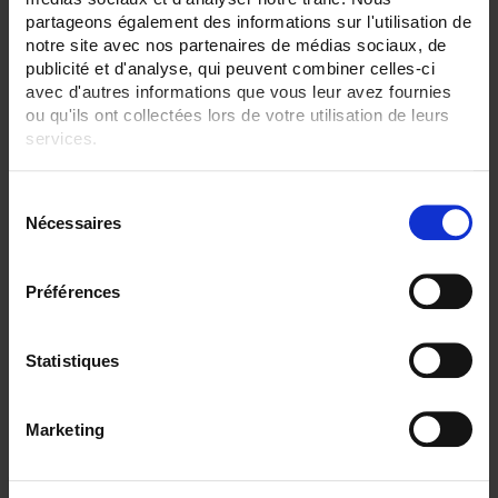
1 (simple)
partageons également des informations sur l'utilisation de
notre site avec nos partenaires de médias sociaux, de
SENSORS - electrical connection:
publicité et d'analyse, qui peuvent combiner celles-ci
Terminal block+box
avec d'autres informations que vous leur avez fournies
Terminal block+head
Transmitter+head
ou qu'ils ont collectées lors de votre utilisation de leurs
services.
CLEAR ALL
Pour en savoir plus, veuillez consulter notre
politique de
S
confidentialité
.
Nécessaires
é
Shop By
l
e
Préférences
c
t
Set Descending Direction
Sort By
i
Statistiques
o
1 item(s)
Show
n
Marketing
d
u
c