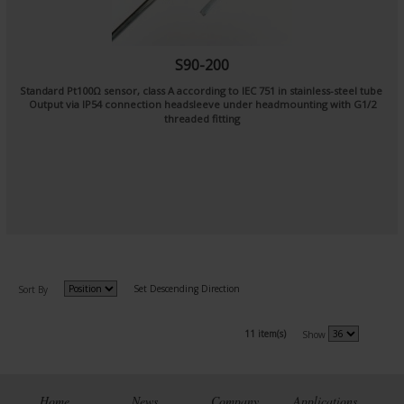
S90-200
Standard Pt100Ω sensor, class A according to IEC 751 in stainless-steel tube
Output via IP54 connection headsleeve under headmounting with G1/2
threaded fitting
Set Descending Direction
Sort By
11 item(s)
Show
Home
News
Company
Applications