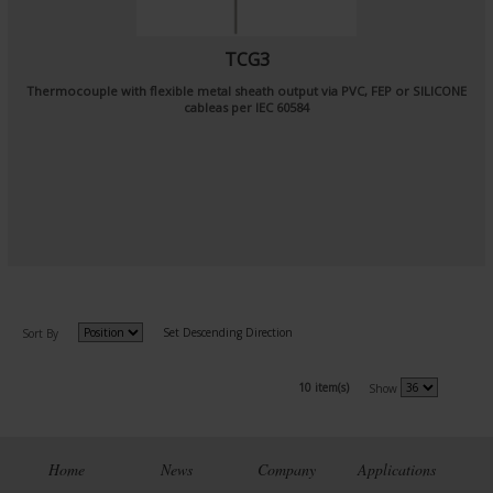
TCG3
Thermocouple with flexible metal sheath output via PVC, FEP or SILICONE
cableas per
IEC 60584
Set Descending Direction
Sort By
10 item(s)
Show
Home
News
Company
Applications