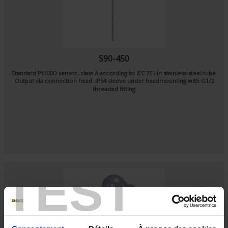
S90-450
Standard Pt100Ω sensor, class A according to IEC 751 in stainless-steel tube
Output via connection head IP54 sleeve under headmounting with G1/2
threaded fitting
TEST