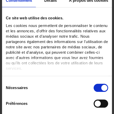
Consentement
Détails
À propos des cookies
Ce site web utilise des cookies.
S60-200
Les cookies nous permettent de personnaliser le contenu
et les annonces, d'offrir des fonctionnalités relatives aux
Standard Pt100Ω sensor, class A according to IEC 751in stainless-steel tube
médias sociaux et d'analyser notre trafic. Nous
Output via IP54 connection headmounting with G1/2 fitting under head
partageons également des informations sur l'utilisation de
notre site avec nos partenaires de médias sociaux, de
publicité et d'analyse, qui peuvent combiner celles-ci
avec d'autres informations que vous leur avez fournies
ou qu'ils ont collectées lors de votre utilisation de leurs
services.
Pour en savoir plus, veuillez consulter notre
politique de
S
confidentialité
.
Nécessaires
é
l
e
Préférences
c
t