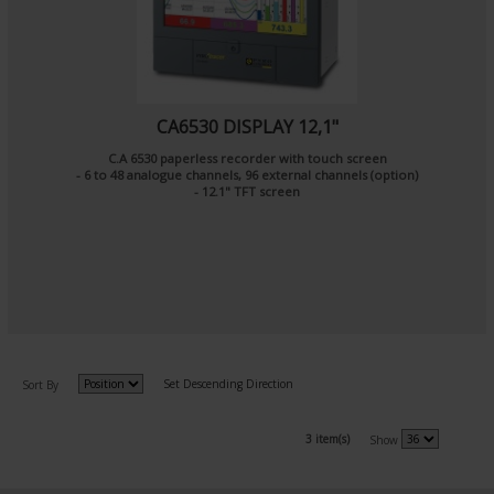
CA6530 DISPLAY 12,1"
C.A 6530 paperless recorder with touch screen
- 6 to 48 analogue channels, 96 external channels (option)
- 12.1" TFT screen
Set Descending Direction
Sort By
3 item(s)
Show