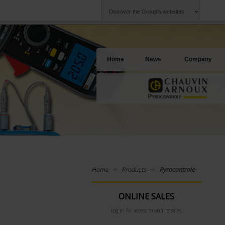
Discover the Group's websites
Group
Companies
Chauvin Arnoux
An offering to se
Home
News
Company
Home
Products
Pyrocontrole
ONLINE SALES
Log in for access to online sales.