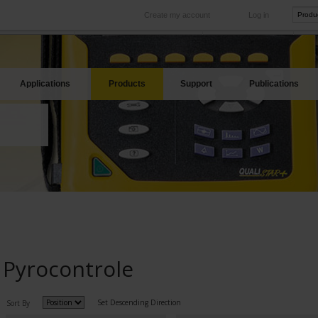
Create my account
Log in
International
Product sites
rve your needs
Our subsidiaries abroad
Our best offers
Applications
Products
Support
Publications
Pyrocontrole
Set Descending Direction
Sort By