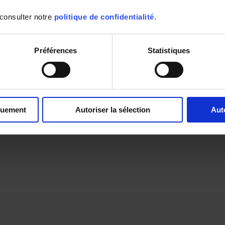
 consulter notre
politique de confidentialité
.
Préférences
Statistiques
quement
Autoriser la sélection
Aut