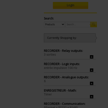
Login
Search:
Currently Shopping by:
RECORDER - Relay outputs:
3 sorties
RECORDER - Logic inputs:
entrée impulsion 100 Hz
RECORDER - Analogue outputs:
6
ENREGISTREUR - Math:
Timer
RECORDER - Communication:
Ethernet + RS232 + RS485