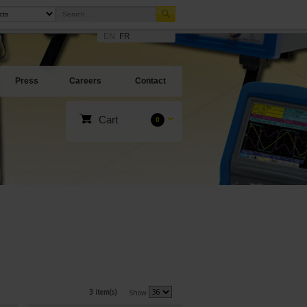
EN
FR
Press
Careers
Contact
Cart
0
3 item(s)
Show