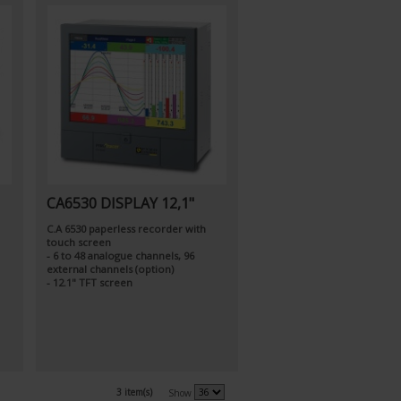
CA6530 DISPLAY 12,1"
C.A 6530 paperless recorder with
touch screen
- 6 to 48 analogue channels, 96
external channels (option)
- 12.1" TFT screen
3 item(s)
Show