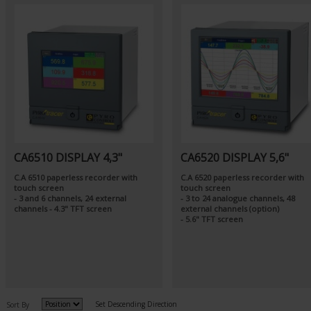
CA6510 DISPLAY 4,3"
CA6520 DISPLAY 5,6"
C.A 6510 paperless recorder with
C.A 6520 paperless recorder with
touch screen
touch screen
- 3 and 6 channels, 24 external
- 3 to 24 analogue channels, 48
channels - 4.3" TFT screen
external channels (option)
- 5.6" TFT screen
Set Descending Direction
Sort By