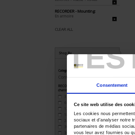
RECORDER - Mounting:
En armoire
CLEAR ALL
TES
Shop By
Category
Control / recording
Consentement
RECORDER - Number of measurement
channels
3
(3)
6
(3)
Ce site web utilise des cook
12
(2)
Les cookies nous permettent d
18
(2)
sociaux et d'analyser notre t
24
(2)
partenaires de médias sociaux
30
(1)
vous leur avez fournies ou qu'
36
(1)