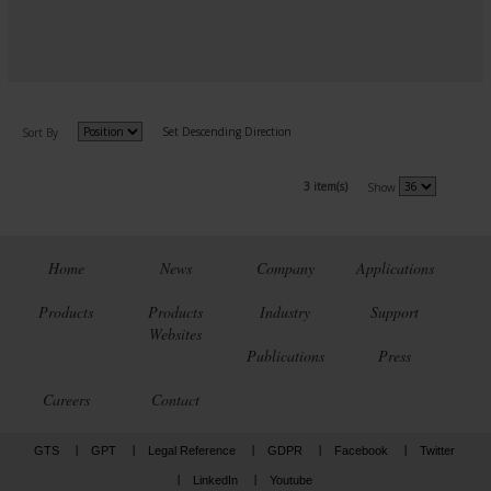
Set Descending Direction
Sort By
3 item(s)
Show
Home
News
Company
Applications
Products
Products
Industry
Support
Websites
Publications
Press
Careers
Contact
GTS
GPT
Legal Reference
GDPR
Facebook
Twitter
LinkedIn
Youtube