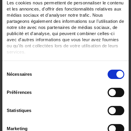
Les cookies nous permettent de personnaliser le contenu
et les annonces, d'offrir des fonctionnalités relatives aux
3 item(s)
Show
médias sociaux et d'analyser notre trafic. Nous
partageons également des informations sur l'utilisation de
notre site avec nos partenaires de médias sociaux, de
publicité et d'analyse, qui peuvent combiner celles-ci
avec d'autres informations que vous leur avez fournies
ou qu'ils ont collectées lors de votre utilisation de leurs
services.
Pour en savoir plus, veuillez consulter notre
politique de
S
confidentialité
.
Nécessaires
é
l
e
Préférences
c
CA6510 DISPLAY 4,3"
t
C.A 6510 paperless recorder with touch screen
i
Statistiques
- 3 and 6 channels, 24 external channels - 4.3" TFT screen
o
n
Marketing