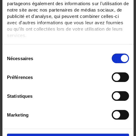
partageons également des informations sur l'utilisation de
12 inputs
3 sorties
notre site avec nos partenaires de médias sociaux, de
publicité et d'analyse, qui peuvent combiner celles-ci
RECORDER - Communication:
avec d'autres informations que vous leur avez fournies
Modbus Maître
ou qu'ils ont collectées lors de votre utilisation de leurs
services.
CLEAR ALL
Pour en savoir plus, veuillez consulter notre
politique de
S
confidentialité
.
Nécessaires
é
Shop By
l
e
Préférences
c
t
Set Descending Direction
Sort By
i
Statistiques
o
1 item(s)
Show
n
Marketing
d
u
c