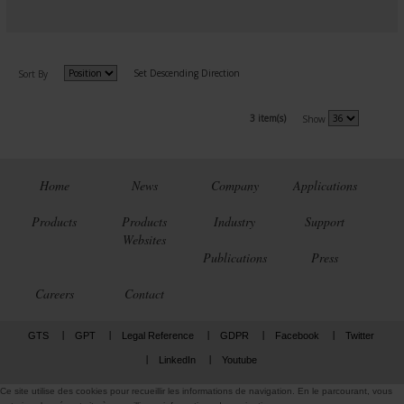
Set Descending Direction
Sort By
3 item(s)
Show
Home
News
Company
Applications
Products
Products
Industry
Support
Websites
Publications
Press
Careers
Contact
GTS
GPT
Legal Reference
GDPR
Facebook
Twitter
LinkedIn
Youtube
Ce site utilise des cookies pour recueillir les informations de navigation. En le parcourant, vous