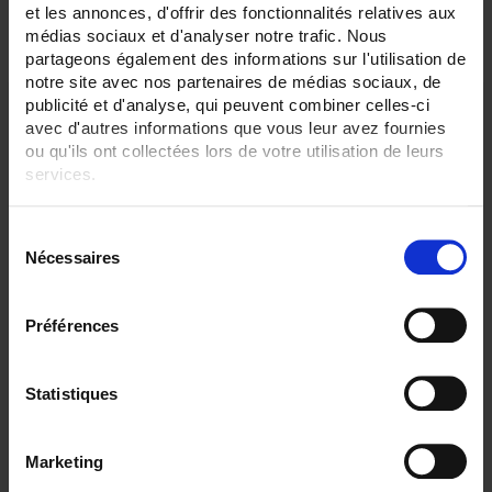
3 item(s)
Show
et les annonces, d'offrir des fonctionnalités relatives aux
médias sociaux et d'analyser notre trafic. Nous
partageons également des informations sur l'utilisation de
notre site avec nos partenaires de médias sociaux, de
publicité et d'analyse, qui peuvent combiner celles-ci
avec d'autres informations que vous leur avez fournies
ou qu'ils ont collectées lors de votre utilisation de leurs
services.
Pour en savoir plus, veuillez consulter notre
politique de
S
confidentialité
.
Nécessaires
é
l
e
Préférences
CA6510 DISPLAY 4,3"
c
t
C.A 6510 paperless recorder with touch screen
- 3 and 6 channels, 24 external channels - 4.3" TFT screen
i
Statistiques
o
n
Marketing
d