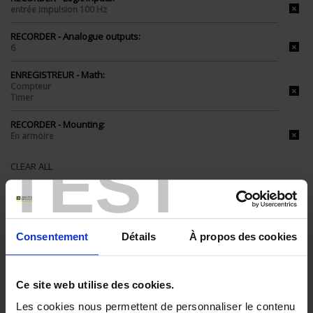
entrée impulsion 100 Hz
RECORDER - Analogue outputs:
6
ENREGISTREUR - Math:
Compteur
Timer
RECORDER - Mounting:
En armoire
TEST
CLEAR ALL
Shop By
Consentement
Détails
À propos des cookies
Set Descending Direction
Ce site web utilise des cookies.
Sort By
Les cookies nous permettent de personnaliser le contenu