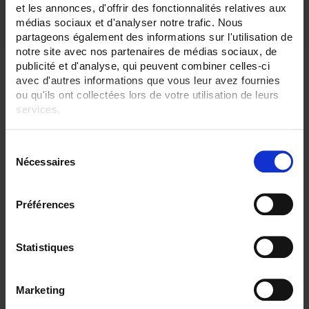
3 item(s)
Show
et les annonces, d'offrir des fonctionnalités relatives aux
médias sociaux et d'analyser notre trafic. Nous
partageons également des informations sur l'utilisation de
notre site avec nos partenaires de médias sociaux, de
publicité et d'analyse, qui peuvent combiner celles-ci
avec d'autres informations que vous leur avez fournies
ou qu'ils ont collectées lors de votre utilisation de leurs
services.
Pour en savoir plus, veuillez consulter notre
politique de
S
confidentialité
.
Nécessaires
é
l
e
Préférences
CA6510 DISPLAY 4,3"
c
t
C.A 6510 paperless recorder with touch screen
- 3 and 6 channels, 24 external channels - 4.3" TFT screen
i
Statistiques
o
n
Marketing
d