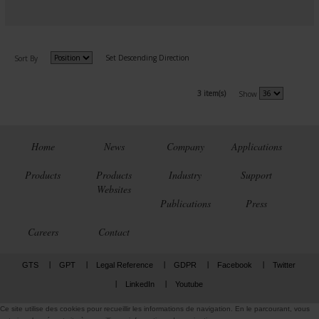
Set Descending Direction
Sort By
3 item(s)
Show
Home
News
Company
Applications
Products
Products
Industry
Support
Websites
Publications
Press
Careers
Contact
GTS
GPT
Legal Reference
GDPR
Facebook
Twitter
LinkedIn
Youtube
Ce site utilise des cookies pour recueillir les informations de navigation. En le parcourant, vous