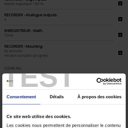
entrée impulsion 100 Hz
RECORDER - Analogue outputs:
6
ENREGISTREUR - Math:
Timer
RECORDER - Mounting:
En armoire
Version portable (poignée)
TEST
CLEAR ALL
Shop By
Consentement
Détails
À propos des cookies
Set Descending Direction
Ce site web utilise des cookies.
Sort By
Les cookies nous permettent de personnaliser le contenu