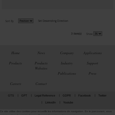
Set Descending Direction
Sort By
3 item(s)
Show
Home
News
Company
Applications
Products
Products
Industry
Support
Websites
Publications
Press
Careers
Contact
GTS
GPT
Legal Reference
GDPR
Facebook
Twitter
LinkedIn
Youtube
Ce site utilise des cookies pour recueillir les informations de navigation. En le parcourant, vous