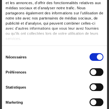
3 item(s)
Show
et les annonces, d'offrir des fonctionnalités relatives aux
médias sociaux et d'analyser notre trafic. Nous
partageons également des informations sur l'utilisation de
notre site avec nos partenaires de médias sociaux, de
publicité et d'analyse, qui peuvent combiner celles-ci
avec d'autres informations que vous leur avez fournies
ou qu'ils ont collectées lors de votre utilisation de leurs
services.
Pour en savoir plus, veuillez consulter notre
politique de
S
confidentialité
.
Nécessaires
é
l
e
Préférences
CA6510 DISPLAY 4,3"
c
t
C.A 6510 paperless recorder with touch screen
- 3 and 6 channels, 24 external channels - 4.3" TFT screen
i
Statistiques
o
n
Marketing
d