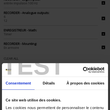
entrée impulsion 100 Hz
RECORDER - Analogue outputs:
6
12
ENREGISTREUR - Math:
Timer
RECORDER - Mounting:
En armoire
TEST
CLEAR ALL
Shop By
Consentement
Détails
À propos des cookies
Set Descending Direction
Ce site web utilise des cookies.
Sort By
Les cookies nous permettent de personnaliser le contenu