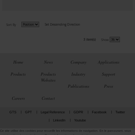
Set Descending Direction
Sort By
3 item(s)
Show
Home
News
Company
Applications
Products
Products
Industry
Support
Websites
Publications
Press
Careers
Contact
GTS
GPT
Legal Reference
GDPR
Facebook
Twitter
LinkedIn
Youtube
Ce site utilise des cookies pour recueillir les informations de navigation. En le parcourant, vous