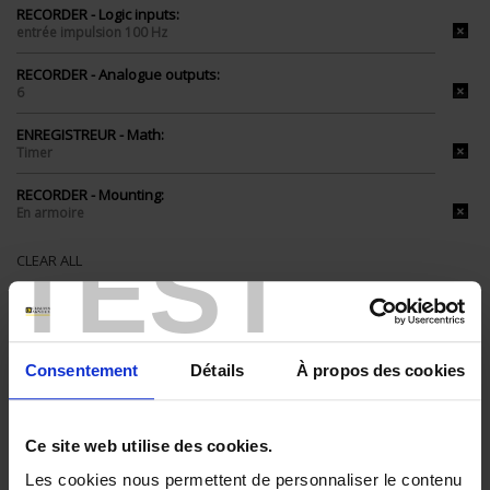
RECORDER - Logic inputs:
entrée impulsion 100 Hz
RECORDER - Analogue outputs:
6
ENREGISTREUR - Math:
Timer
RECORDER - Mounting:
En armoire
TEST
CLEAR ALL
Shop By
Consentement
Détails
À propos des cookies
Set Descending Direction
Ce site web utilise des cookies.
Sort By
Les cookies nous permettent de personnaliser le contenu