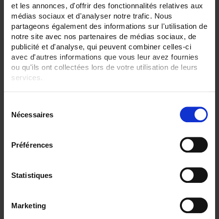
3 item(s)
Show
et les annonces, d'offrir des fonctionnalités relatives aux
médias sociaux et d'analyser notre trafic. Nous
partageons également des informations sur l'utilisation de
notre site avec nos partenaires de médias sociaux, de
publicité et d'analyse, qui peuvent combiner celles-ci
avec d'autres informations que vous leur avez fournies
ou qu'ils ont collectées lors de votre utilisation de leurs
services.
Pour en savoir plus, veuillez consulter notre
politique de
S
confidentialité
.
Nécessaires
é
l
e
Préférences
CA6510 DISPLAY 4,3"
c
t
C.A 6510 paperless recorder with touch screen
- 3 and 6 channels, 24 external channels - 4.3" TFT screen
i
Statistiques
o
n
Marketing
d