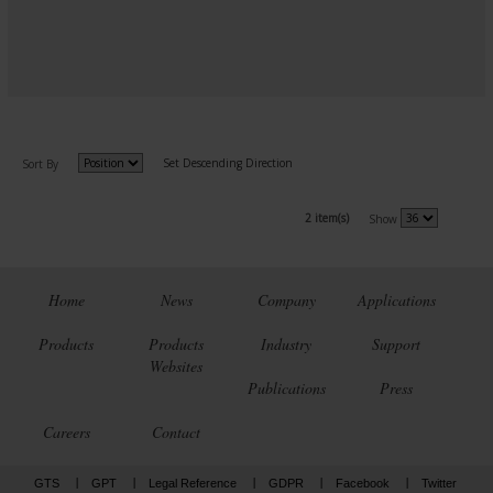
Set Descending Direction
Sort By
2 item(s)
Show
Home
News
Company
Applications
Products
Products
Industry
Support
Websites
Publications
Press
Careers
Contact
GTS
GPT
Legal Reference
GDPR
Facebook
Twitter