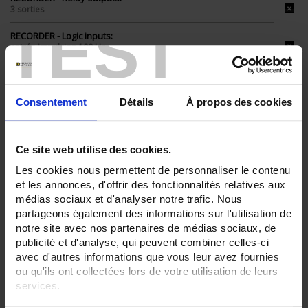
3 sorties
TEST
RECORDER - Logic inputs:
entrée impulsion 100 Hz
RECORDER - Analogue outputs:
6
Consentement
Détails
À propos des cookies
ENREGISTREUR - Math:
Timer
RECORDER - Mounting:
Ce site web utilise des cookies.
En armoire
Les cookies nous permettent de personnaliser le contenu
et les annonces, d'offrir des fonctionnalités relatives aux
CLEAR ALL
médias sociaux et d'analyser notre trafic. Nous
partageons également des informations sur l'utilisation de
notre site avec nos partenaires de médias sociaux, de
publicité et d'analyse, qui peuvent combiner celles-ci
Shop By
avec d'autres informations que vous leur avez fournies
ou qu'ils ont collectées lors de votre utilisation de leurs
services.
Set Descending Direction
Sort By