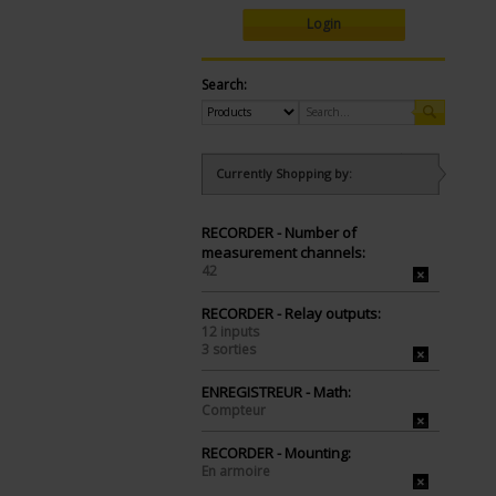
Login
Search:
Currently Shopping by:
RECORDER - Number of
measurement channels:
42
RECORDER - Relay outputs:
12 inputs
3 sorties
ENREGISTREUR - Math:
Compteur
RECORDER - Mounting:
En armoire