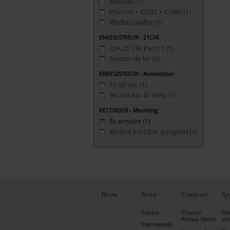
Ethernet
(1)
Ethernet + RS232 + RS485
(1)
Modbus Maître
(1)
ENREGISTREUR - 21CFR
FDA 21 CFR Part 11
(1)
Gestion de lot
(1)
ENREGISTREUR - Alimentation
11-36 Vdc
(1)
90-264 Vac 47-63Hz
(1)
RECORDER - Mounting
En armoire
(1)
Version portable (poignée)
(1)
Home
News
Company
Ap
France
Chauvin
Ele
Arnoux Metrix
sec
International