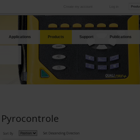
Create my account
Log in
International
Product sites
rve your needs
Our subsidiaries abroad
Our best offers
Applications
Products
Support
Publications
Pyrocontrole
Set Descending Direction
Sort By