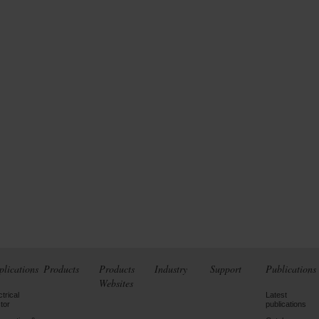
plications
Products
Products
Industry
Support
Publications
Websites
ctrical
Latest
tor
publications