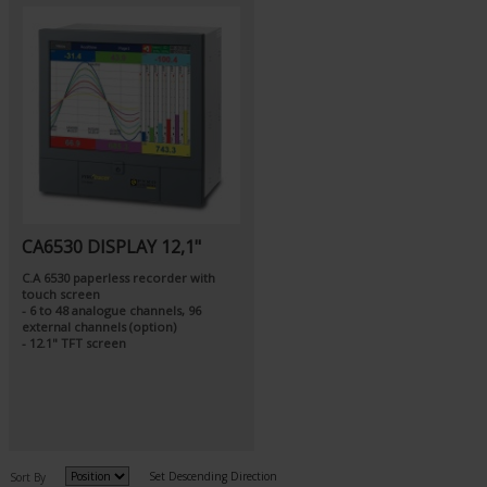
CA6530 DISPLAY 12,1"
C.A 6530 paperless recorder with
touch screen
- 6 to 48 analogue channels, 96
external channels (option)
- 12.1" TFT screen
Set Descending Direction
Sort By