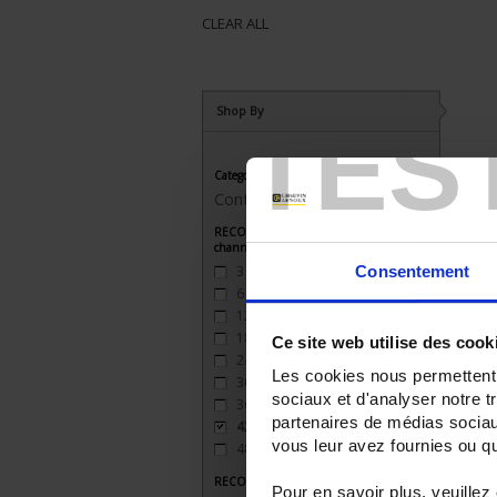
CLEAR ALL
Shop By
TES
Category
Control / recording
RECORDER - Number of measurement
channels
3
(3)
Consentement
6
(3)
12
(2)
18
(2)
Ce site web utilise des cook
24
(2)
Les cookies nous permettent d
30
(1)
sociaux et d'analyser notre t
36
(1)
partenaires de médias sociaux
42
(1)
vous leur avez fournies ou qu'
48
(1)
RECORDER - Relay outputs
Pour en savoir plus, veuillez