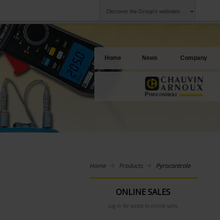
Discover the Group's websites
Group
Companies
Chauvin Arnoux
An offering to se
Home
News
Company
Home
Products
Pyrocontrole
ONLINE SALES
Log in for access to online sales.