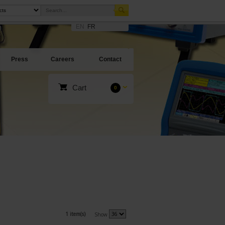
EN
FR
Press
Careers
Contact
Cart
0
1 item(s)
Show