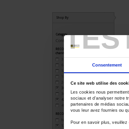
Shop By
TES
Category
Control / recording
RECORDER - Number of measurement
channels
3
(3)
Consentement
6
(3)
12
(2)
18
(2)
24
(2)
Ce site web utilise des cook
30
(1)
Les cookies nous permettent d
36
(1)
sociaux et d'analyser notre t
42
(1)
partenaires de médias sociaux
48
(1)
vous leur avez fournies ou qu'
RECORDER - Relay outputs
None
(1)
Pour en savoir plus, veuillez
12 inputs
(1)