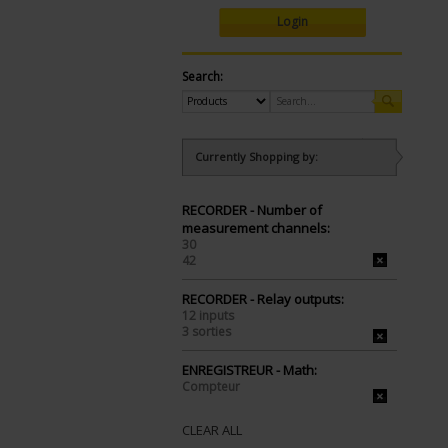
Login
Search:
Currently Shopping by:
RECORDER - Number of
measurement channels:
30
42
RECORDER - Relay outputs:
12 inputs
3 sorties
ENREGISTREUR - Math:
Compteur
CLEAR ALL