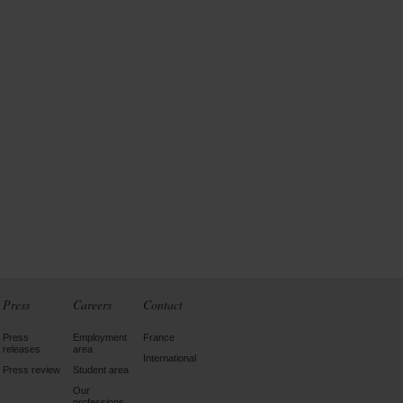
Press
Careers
Contact
Press
Employment
France
releases
area
International
Press review
Student area
Our
professions