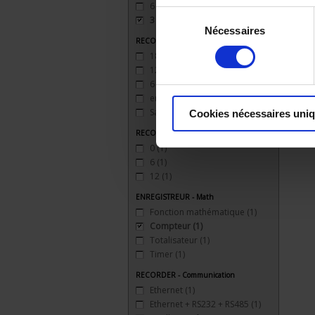
6 outputs
(1)
Sélection
3 sorties
(1)
Nécessaires
du
RECORDER - Logic inputs
consentement
18 entrées
(1)
12 entrées
(1)
6 entrées
(1)
entrée impulsion 100 Hz
(1)
Sans
(1)
Cookies nécessaires uni
RECORDER - Analogue outputs
0
(1)
6
(1)
12
(1)
ENREGISTREUR - Math
Fonction mathématique
(1)
Compteur
(1)
Totalisateur
(1)
Timer
(1)
RECORDER - Communication
Ethernet
(1)
Ethernet + RS232 + RS485
(1)