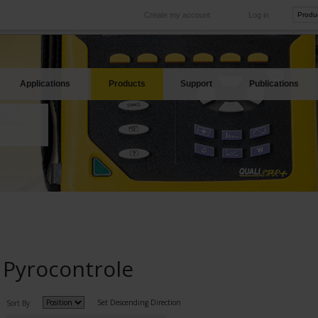
Create my account
Log in
International
Product sites
rve your needs
Our subsidiaries abroad
Our best offers
Applications
Products
Support
Publications
Pyrocontrole
Set Descending Direction
Sort By