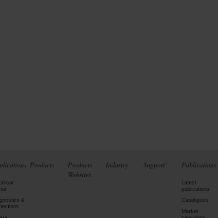
plications
Products
Products
Industry
Support
Publications
Websites
ctrical
Latest
tor
publications
gnostics &
Catalogues
pections
Market
ergy
selections