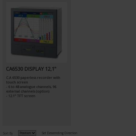
CA6530 DISPLAY 12,1"
C.A 6530 paperless recorder with
touch screen
- 6 to 48 analogue channels, 96
external channels (option)
- 12.1" TFT screen
Set Descending Direction
Sort By