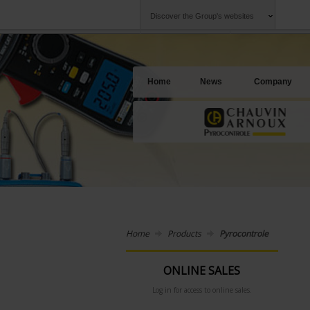
Discover the Group's websites
Group
Companies
Chauvin Arnoux
An offering to se
Home
News
Company
Home
Products
Pyrocontrole
ONLINE SALES
Log in for access to online sales.