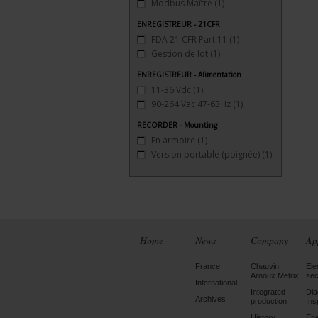
Modbus Maître
(1)
ENREGISTREUR - 21CFR
FDA 21 CFR Part 11
(1)
Gestion de lot
(1)
ENREGISTREUR - Alimentation
11-36 Vdc
(1)
90-264 Vac 47-63Hz
(1)
RECORDER - Mounting
En armoire
(1)
Version portable (poignée)
(1)
Home
News
Company
Ap
France
Chauvin
Ele
Arnoux Metrix
sec
International
Integrated
Dia
Archives
production
Ins
History
En