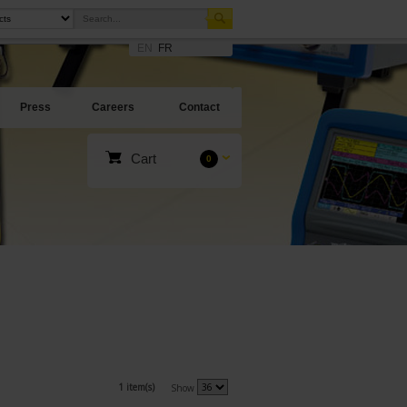
EN
FR
Press
Careers
Contact
Cart
0
1 item(s)
Show