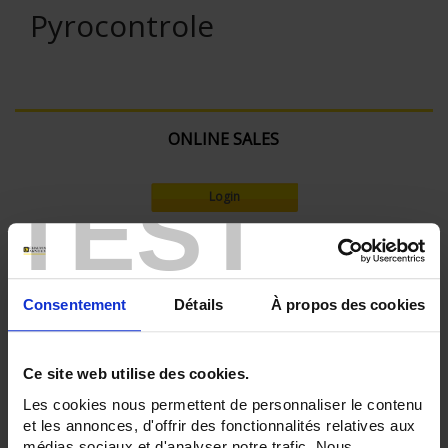
Pyrocontrole
ONLINE SALES
TEST
Login
Search:
Consentement
Détails
À propos des cookies
Currently Shopping by:
Ce site web utilise des cookies.
RECORDER - Number of measurement channels:
Les cookies nous permettent de personnaliser le contenu
42
48
et les annonces, d'offrir des fonctionnalités relatives aux
médias sociaux et d'analyser notre trafic. Nous