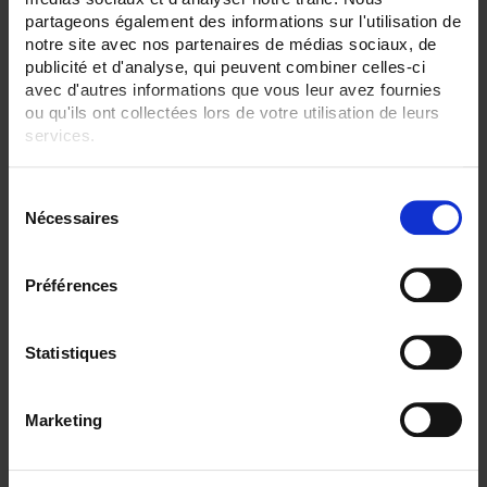
RECORDER - Relay outputs:
partageons également des informations sur l'utilisation de
12 inputs
notre site avec nos partenaires de médias sociaux, de
3 sorties
publicité et d'analyse, qui peuvent combiner celles-ci
avec d'autres informations que vous leur avez fournies
ENREGISTREUR - Math:
Compteur
ou qu'ils ont collectées lors de votre utilisation de leurs
services.
CLEAR ALL
Pour en savoir plus, veuillez consulter notre
politique de
S
confidentialité
.
Nécessaires
é
Shop By
l
e
Préférences
c
t
Set Descending Direction
Sort By
i
Statistiques
o
1 item(s)
Show
n
Marketing
d
u
c