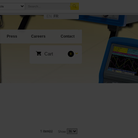
EN
FR
Press
Careers
Contact
Cart
0
1 item(s)
Show