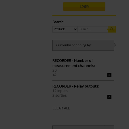
Login
Search:
Currently Shopping by:
RECORDER - Number of
measurement channels:
30
42
RECORDER - Relay outputs:
12 inputs
3 sorties
CLEAR ALL