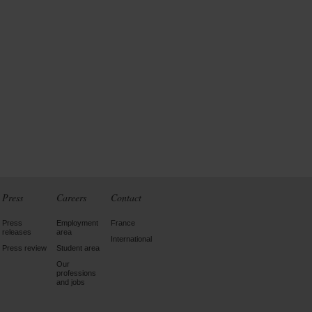
Press
Careers
Contact
Press
Employment
France
releases
area
International
Press review
Student area
Our
professions
and jobs