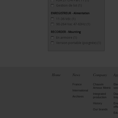
FDA 21 CFR Part 11
(1)
Gestion de lot
(1)
ENREGISTREUR - Alimentation
11-36 Vdc
(1)
90-264 Vac 47-63Hz
(1)
RECORDER - Mounting
En armoire
(1)
Version portable (poignée)
(1)
Home
News
Company
Ap
France
Chauvin
Ele
Arnoux Metrix
sec
International
Integrated
Dia
Archives
production
Ins
History
En
eff
Our brands
Edu