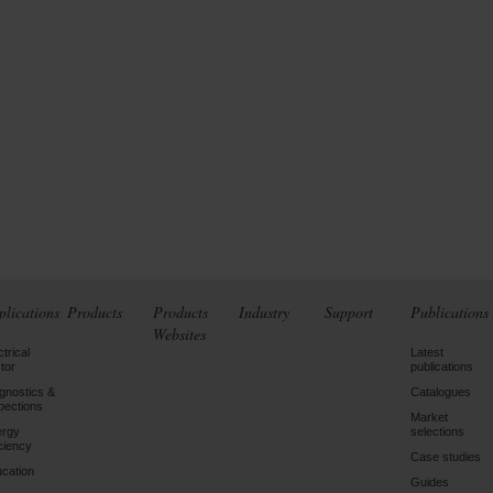
plications
Products
Products
Industry
Support
Publications
Websites
ctrical
Latest
tor
publications
gnostics &
Catalogues
pections
Market
ergy
selections
iciency
Case studies
cation
Guides