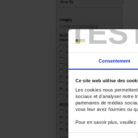
Shop By
TES
Category
Control / recording
RECORDER - Number of measurement
channels
3
(3)
6
(3)
12
(2)
Consentement
18
(2)
24
(2)
30
(1)
Ce site web utilise des cook
36
(1)
42
(1)
Les cookies nous permettent d
48
(1)
sociaux et d'analyser notre t
partenaires de médias sociaux
RECORDER - Relay outputs
vous leur avez fournies ou qu'
None
(1)
12 inputs
(1)
Pour en savoir plus, veuillez
6 outputs
(1)
3 sorties
(1)
Sélection