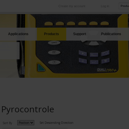
Create my account
Log in
International
Product sites
rve your needs
Our subsidiaries abroad
Our best offers
Applications
Products
Support
Publications
Pyrocontrole
Set Descending Direction
Sort By