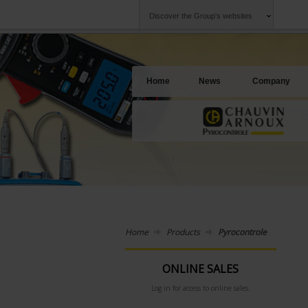
Discover the Group's websites
Group
Companies
Chauvin Arnoux
An offering to se
Home
News
Company
Home
Products
Pyrocontrole
ONLINE SALES
Log in for access to online sales.