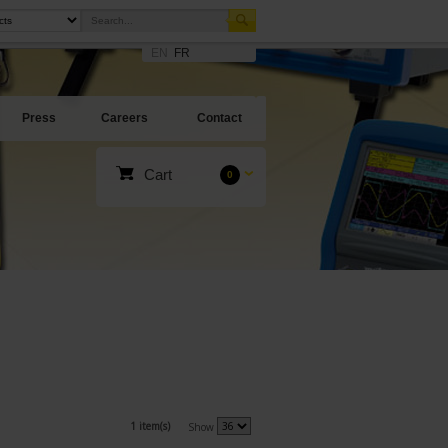
EN
FR
Press
Careers
Contact
Cart
0
1 item(s)
Show