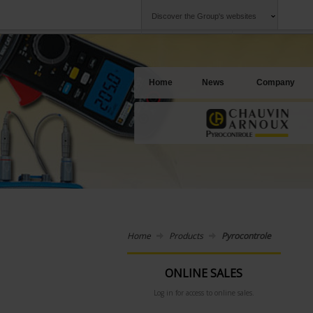
Discover the Group's websites
Group
Companies
Chauvin Arnoux
An offering to se
Home
News
Company
Home
Products
Pyrocontrole
ONLINE SALES
Log in for access to online sales.