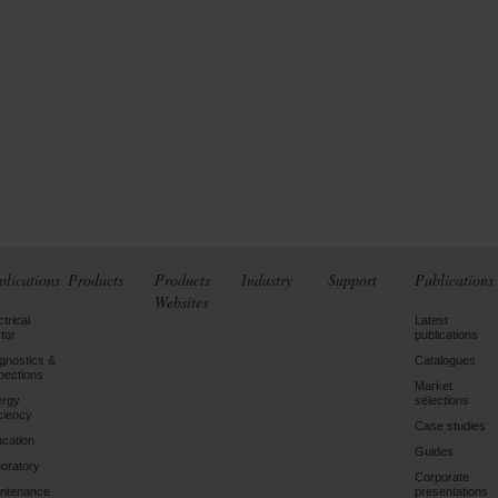
plications
Products
Products
Industry
Support
Publications
Websites
ctrical
Latest
tor
publications
gnostics &
Catalogues
pections
Market
ergy
selections
iciency
Case studies
cation
Guides
oratory
Corporate
ntenance
presentations