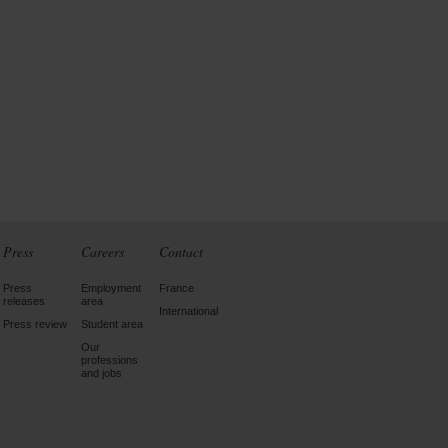
Press
Careers
Contact
Press
Employment
France
releases
area
International
Press review
Student area
Our
professions
and jobs