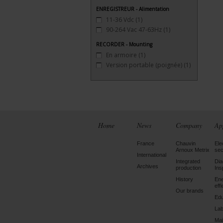
ENREGISTREUR - Alimentation
11-36 Vdc
(1)
90-264 Vac 47-63Hz
(1)
RECORDER - Mounting
En armoire
(1)
Version portable (poignée)
(1)
Home
News
Company
Ap
France
Chauvin
Ele
Arnoux Metrix
sec
International
Integrated
Dia
Archives
production
Ins
History
En
eff
Our brands
Edu
Lab
Mai