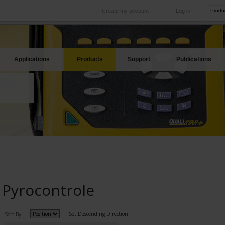
Create my account
Log in
International
Product sites
rve your needs
Our subsidiaries abroad
Our best offers
Applications
Products
Support
Publications
Pyrocontrole
Set Descending Direction
Sort By