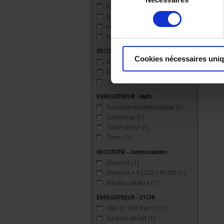
du
12 entrées
(1)
consentement
6 entrées
(1)
entrée impulsion 100 Hz
(1)
Sans
(1)
RECORDER - Analogue outputs
Cookies nécessaires uni
0
(1)
6
(1)
12
(1)
ENREGISTREUR - Math
Fonction mathématique
(1)
Compteur
(1)
Totalisateur
(1)
Timer
(1)
RECORDER - Communication
Ethernet
(1)
Ethernet + RS232 + RS485
(1)
Modbus Maître
(1)
ENREGISTREUR - 21CFR
FDA 21 CFR Part 11
(1)
Gestion de lot
(1)