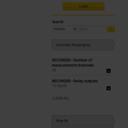
Login
Search:
Currently Shopping by:
RECORDER - Number of
measurement channels:
42
RECORDER - Relay outputs:
12 inputs
CLEAR ALL
Shop By