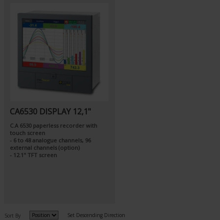
CA6530 DISPLAY 12,1"
C.A 6530 paperless recorder with
touch screen
- 6 to 48 analogue channels, 96
external channels (option)
- 12.1" TFT screen
Set Descending Direction
Sort By