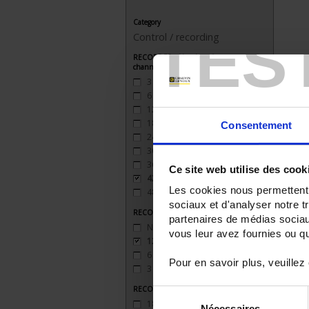
Category
TES
Control / recording
RECORDER - Number of measurement
channels
3
(2)
6
(2)
12
(2)
18
(2)
Consentement
24
(2)
30
(1)
36
(1)
Ce site web utilise des cook
42
(1)
Les cookies nous permettent d
48
(1)
sociaux et d'analyser notre t
RECORDER - Relay outputs
partenaires de médias sociaux
None
(1)
vous leur avez fournies ou qu'
12 inputs
(1)
6 outputs
(1)
Pour en savoir plus, veuillez
3 sorties
(1)
RECORDER - Logic inputs
Sélection
18 entrées
(1)
Nécessaires