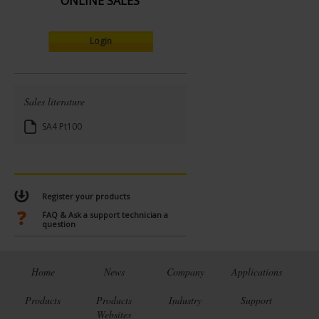
ONLINE SALES
Login
Sales literature
SA4 Pt100
Register your products
FAQ & Ask a support technician a
question
Home
News
Company
Applications
Products
Products
Industry
Support
Websites