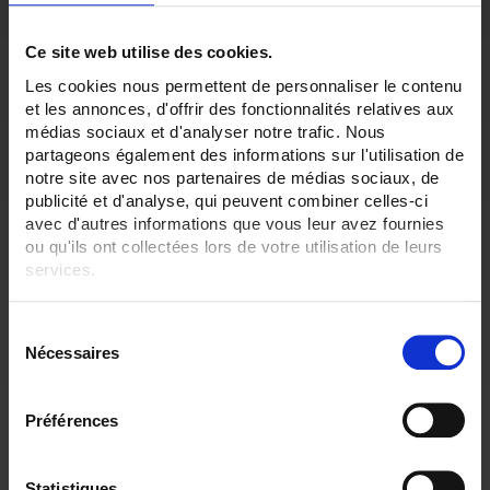
ADF
IP65
Description
Ce site web utilise des cookies.
Les cookies nous permettent de personnaliser le contenu
SA4 Ambient
Pt100
probe with IP65 connecting
et les annonces, d'offrir des fonctionnalités relatives aux
head
médias sociaux et d'analyser notre trafic. Nous
partageons également des informations sur l'utilisation de
3 wires, class A according to IEC 60751
notre site avec nos partenaires de médias sociaux, de
publicité et d'analyse, qui peuvent combiner celles-ci
Operating temperature:
avec d'autres informations que vous leur avez fournies
ou qu'ils ont collectées lors de votre utilisation de leurs
services.
-30°C to +70°C
Pour en savoir plus, veuillez consulter notre
politique de
S
confidentialité
.
Nécessaires
é
Protective tube:
l
e
Préférences
c
Stainless-steel tube, wall mounting with bracket L = 50 mm Ø 4.5 mm
t
i
Statistiques