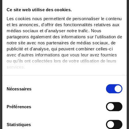
Wall-mounting box
Indoor use
Ce site web utilise des cookies.
Description
Les cookies nous permettent de personnaliser le contenu
SA2 Ambient
Pt100
sensor in wall-mounted box
et les annonces, d'offrir des fonctionnalités relatives aux
médias sociaux et d'analyser notre trafic. Nous
3 wires, class A according to IEC 60751
partageons également des informations sur l'utilisation de
notre site avec nos partenaires de médias sociaux, de
publicité et d'analyse, qui peuvent combiner celles-ci
Operating temperature:
avec d'autres informations que vous leur avez fournies
ou qu'ils ont collectées lors de votre utilisation de leurs
services.
-30°C to +70°C
Pour en savoir plus, veuillez consulter notre
politique de
S
confidentialité
.
Protective tube:
Nécessaires
é
l
e
Préférences
Screw terminal strip
c
t
i
Statistiques
Connection: