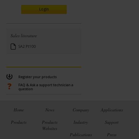
Login
Sales literature
SA2 Pt100
Register your products
FAQ & Ask a support technician a
question
Home
News
Company
Applications
Products
Products
Industry
Support
Websites
Publications
Press