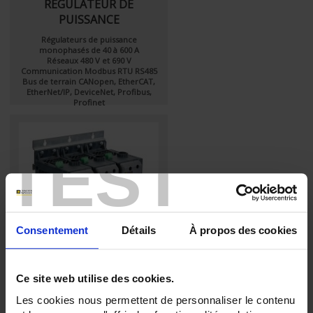
RÉGULATEUR DE
PUISSANCE
Régulateurs de puissance
monophasés de 40 à 600 A
Réseaux 480 V et 690 V
Communication Modbus RTU RS485
Bus de terrain CANopen, EtherCAT,
EtherNet/IP, DeviceNet, Profibus,
Profinet
TEST
Consentement
Détails
À propos des cookies
THYRITOP 600 TRIPHASE
Ce site web utilise des cookies.
REGULATEUR DE
Les cookies nous permettent de personnaliser le contenu
PUISSANCE