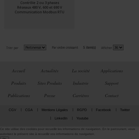
Contrôle 2 ou 3 phases
Réseaux 480 V, 600 et 690 V
Communication Modbus RTU
Par ordre croissant
5 item(s)
Trier par
Afficher
Accueil
Actualités
La société
Applications
Produits
Sites Produits
Industrie
Support
Publications
Presse
Carrières
Contact
CGV
CGA
Mentions Légales
RGPD
Facebook
Twitter
LinkedIn
Youtube
Ce site utilise des cookies pour recueillir les informations de navigation. En le parcourant, vous
autorisez le présent site à recueillir vos informations de navigation.