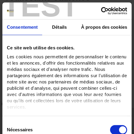
TEST
Consentement
Détails
À propos des cookies
Ce site web utilise des cookies.
Les cookies nous permettent de personnaliser le contenu
et les annonces, d'offrir des fonctionnalités relatives aux
médias sociaux et d'analyser notre trafic. Nous
partageons également des informations sur l'utilisation de
notre site avec nos partenaires de médias sociaux, de
publicité et d'analyse, qui peuvent combiner celles-ci
avec d'autres informations que vous leur avez fournies
ou qu'ils ont collectées lors de votre utilisation de leurs
FICHE TECHNIQUE
RÉFÉRENCES
services.
Points forts
Pour en savoir plus, veuillez consulter notre
politique de
S
Polyvalent
confidentialité
.
Nécessaires
é
Description