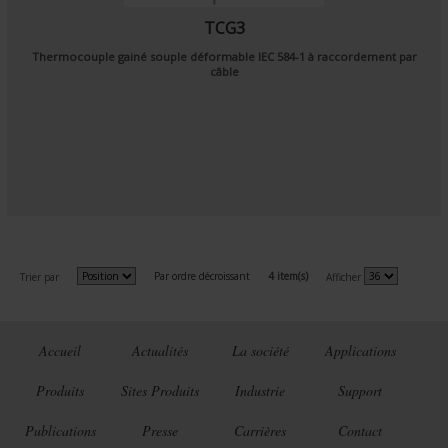
TCG3
Thermocouple gainé souple déformable
IEC 584-1
à raccordement par
câble
Par ordre décroissant
4 item(s)
Trier par
Afficher
Accueil
Actualités
La société
Applications
Produits
Sites Produits
Industrie
Support
Publications
Presse
Carrières
Contact