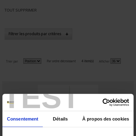
TOUT SUPPRIMER
Filtrer les produits par critères
Par ordre décroissant
4 item(s)
Trier par
Afficher
TEST
Consentement
Détails
À propos des cookies