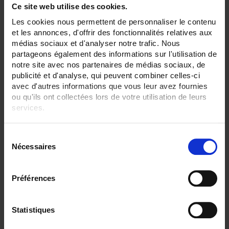
Ce site web utilise des cookies.
Les cookies nous permettent de personnaliser le contenu
TCG1
et les annonces, d'offrir des fonctionnalités relatives aux
Capteur de température à thermocouple gainé avec sortie par fils nus
médias sociaux et d'analyser notre trafic. Nous
partageons également des informations sur l'utilisation de
notre site avec nos partenaires de médias sociaux, de
publicité et d'analyse, qui peuvent combiner celles-ci
avec d'autres informations que vous leur avez fournies
ou qu'ils ont collectées lors de votre utilisation de leurs
services.
Pour en savoir plus, veuillez consulter notre
politique de
S
confidentialité
.
Nécessaires
é
l
e
Préférences
c
t
i
Statistiques
o