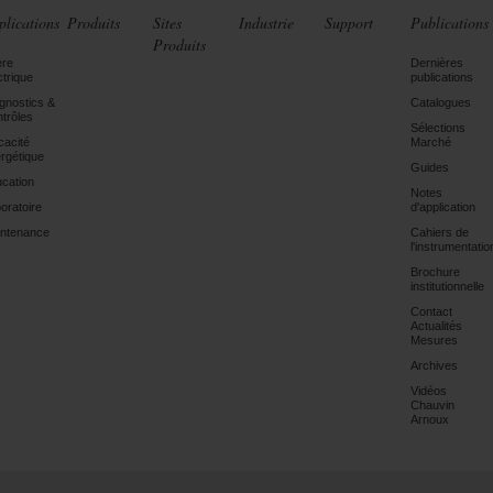
plications
Produits
Sites
Industrie
Support
Publications
Produits
ère
Dernières
ctrique
publications
gnostics &
Catalogues
trôles
Sélections
icacité
Marché
rgétique
Guides
cation
Notes
oratoire
d'application
ntenance
Cahiers de
l'instrumentatio
Brochure
institutionnelle
Contact
Actualités
Mesures
Archives
Vidéos
Chauvin
Arnoux