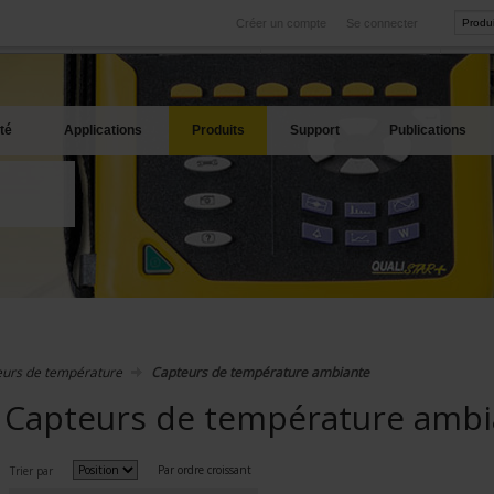
Créer un compte
Se connecter
International
Sites produits
service
Nos filiales à l'étranger
Nos meilleures offres
té
Applications
Produits
Support
Publications
urs de température
Capteurs de température ambiante
Capteurs de température ambi
Par ordre croissant
Trier par