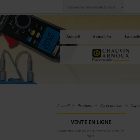
Découvrez les sites du Groupe
Groupe
Sociétés
Chauvin Arnoux
Une offre à votre 
Accueil
Actualités
La socié
Accueil
Produits
Pyrocontrole
Capte
VENTE EN LIGNE
Connectez-vous pour avoir accès à la vente en
ligne.