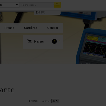
EN
FR
Presse
Carrières
Contact
Panier
0
ante
1 item(s)
Afficher