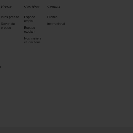
Presse
Carrières
Contact
Infos presse
Espace
France
emploi
Revue de
International
presse
Espace
étudiant
Nos métiers
et fonctions
n