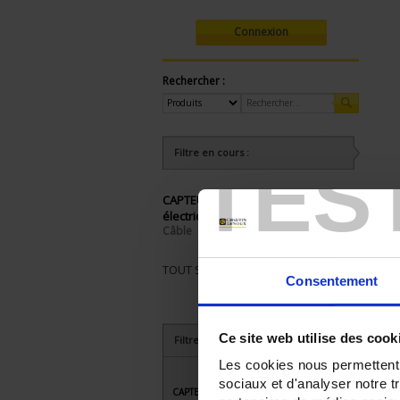
Connexion
Rechercher :
Filtre en cours :
TES
CAPTEURS - raccordement
électrique:
Câble
TOUT SUPPRIMER
Consentement
Ce site web utilise des cook
Filtrer les produits par critères
Les cookies nous permettent d
sociaux et d'analyser notre t
CAPTEURS - applications