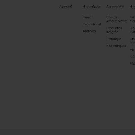
Accueil
Actualités
La société
Ap
France
Chauvin
Fili
Arnoux Metrix
éle
International
Production
Dia
Archives
intégrée
Con
Historique
Eff
éne
Nos marques
Edu
Lab
Mai