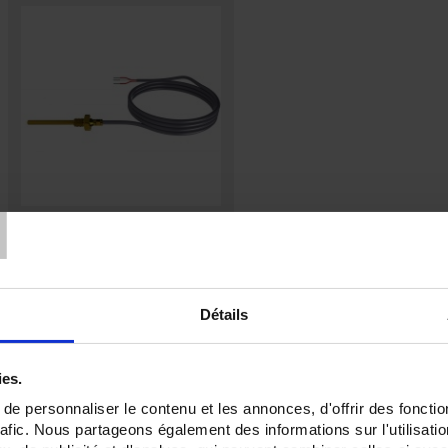
T
Sonde d'ambiance sortie
par câble
SA1
Sonde Pt100 d'ambiance
à sortie
par câble
Détails
ies.
e personnaliser le contenu et les annonces, d'offrir des fonctio
rafic. Nous partageons également des informations sur l'utilisati
Par ordre croissant
Trier par