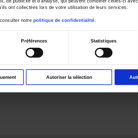
, de publicité et d'analyse, qui peuvent combiner celles-ci avec
ils ont collectées lors de votre utilisation de leurs services.
 consulter notre
politique de confidentialité
.
Préférences
Statistiques
quement
Autoriser la sélection
Aut