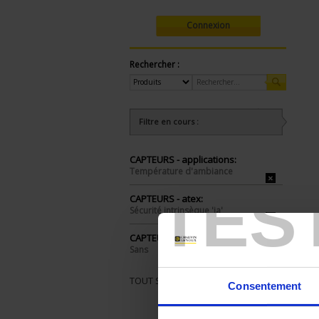
Connexion
Rechercher :
Filtre en cours :
CAPTEURS - applications:
Température d'ambiance
TES
CAPTEURS - atex:
Sécurité intrinsèque 'ia'
CAPTEURS - protecteur:
Sans
TOUT SUPPRIMER
Consentement