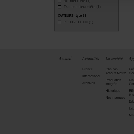
Bornier+tête
(1)
Transmetteur+tête
(1)
CAPTEURS - type ES
PT100/PT1000
(1)
Accueil
Actualités
La société
Ap
France
Chauvin
Fili
Arnoux Metrix
éle
International
Production
Dia
Archives
intégrée
Con
Historique
Eff
éne
Nos marques
Edu
Lab
Mai