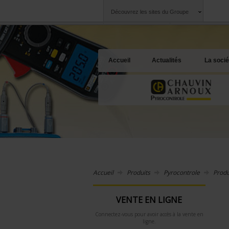
Découvrez les sites du Groupe
Groupe
Sociétés
Chauvin Arnoux
Une offre à votre 
Accueil
Actualités
La socié
Accueil
Produits
Pyrocontrole
Produ
VENTE EN LIGNE
Connectez-vous pour avoir accès à la vente en
ligne.