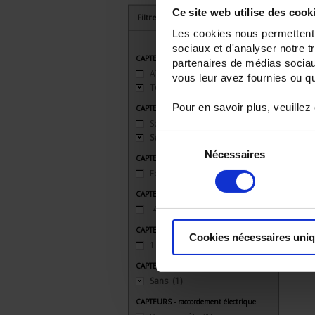
Ce site web utilise des cook
Filtrer les produits par critères
Les cookies nous permettent d
sociaux et d'analyser notre t
CAPTEURS - applications
partenaires de médias sociaux
ATEX
(1)
vous leur avez fournies ou qu'
Température d'ambiance
(1)
Pour en savoir plus, veuillez
CAPTEURS - atex
Sécurité antidéflagrante 'd'
(1)
Sécurité intrinsèque 'ia'
(1)
Sélection
Nécessaires
du
CAPTEURS - fixation mécanique
consentement
Equerre
(1)
CAPTEURS - plage de mesure
-40 à 200°C
(1)
CAPTEURS - nb point de mesure
Cookies nécessaires uni
1 (simple)
(1)
CAPTEURS - protecteur
Sans
(1)
CAPTEURS - raccordement électrique