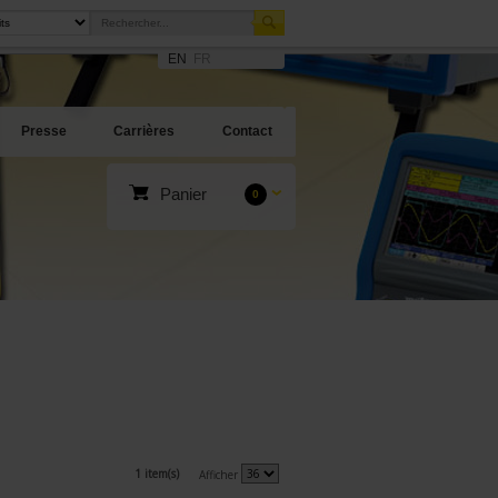
EN
FR
Presse
Carrières
Contact
Panier
0
1 item(s)
Afficher