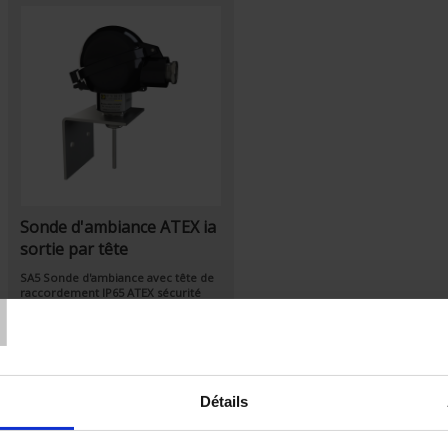
Sonde d'ambiance ATEX ia
sortie par tête
T
SA5 Sonde d'ambiance avec tête de
raccordement
IP65 ATEX
sécurité
intrinsèque
Détails
Par ordre décroissant
Trier par