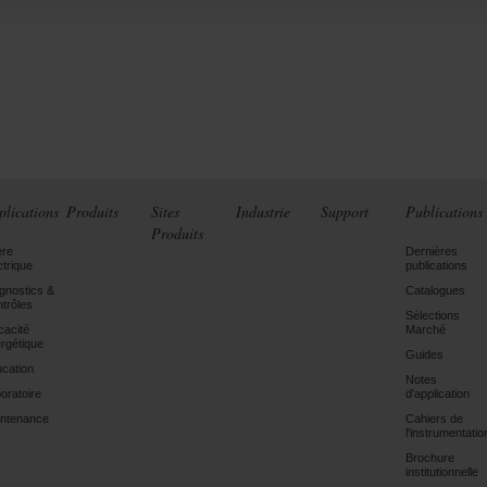
plications
Produits
Sites
Industrie
Support
Publications
Produits
ère
Dernières
ctrique
publications
gnostics &
Catalogues
trôles
Sélections
icacité
Marché
rgétique
Guides
cation
Notes
oratoire
d'application
ntenance
Cahiers de
l'instrumentatio
Brochure
institutionnelle