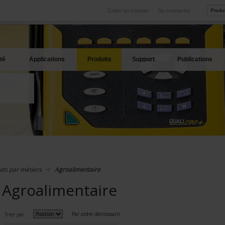
Créer un compte
Se connecter
International
Sites produits
service
Nos filiales à l'étranger
Nos meilleures offres
té
Applications
Produits
Support
Publications
its par métiers
Agroalimentaire
Agroalimentaire
Par ordre décroissant
Trier par